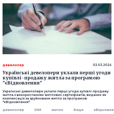
девелопер
02.02.2024
Українські девелопери уклали перші угоди
купівлі-продажу житла за програмою
"єВідновлення"
Українські девелопери уклали перші угоди купівлі-продажу
житла з використанням житлових сертифікатів, виданих як
компенсація за зруйноване житло за програмою
"єВідновлення".
девелопер
DIM
житло
Бедя
єВідновле