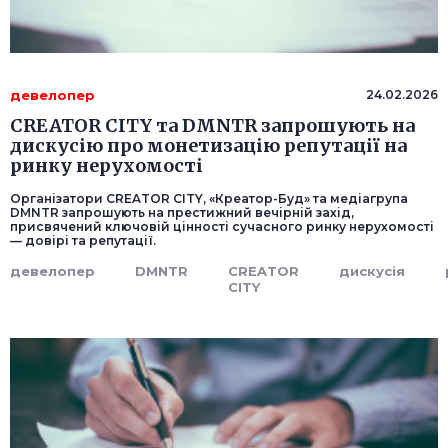
девелопер
24.02.2026
CREATOR CITY та DMNTR запрошують на
дискусію про монетизацію репутації на
ринку нерухомості
Організатори CREATOR CITY, «Креатор-Буд» та медіагрупа
DMNTR запрошують на престижний вечірній захід,
присвячений ключовій цінності сучасного ринку нерухомості
— довірі та репутації.
девелопер
DMNTR
CREATOR
дискусія
CITY