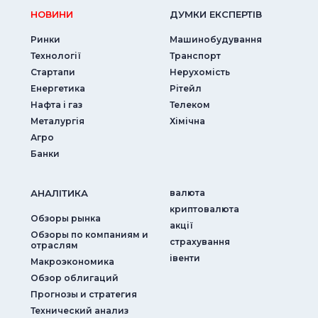
НОВИНИ
ДУМКИ ЕКСПЕРТIВ
Ринки
Машинобудування
Технології
Транспорт
Стартапи
Нерухомість
Енергетика
Рітейл
Нафта і газ
Телеком
Металургія
Хімічна
Агро
Банки
АНАЛIТИКА
валюта
криптовалюта
Обзоры рынка
акції
Обзоры по компаниям и
страхування
отраслям
iвенти
Макроэкономика
Обзор облигаций
Прогнозы и стратегия
Технический анализ