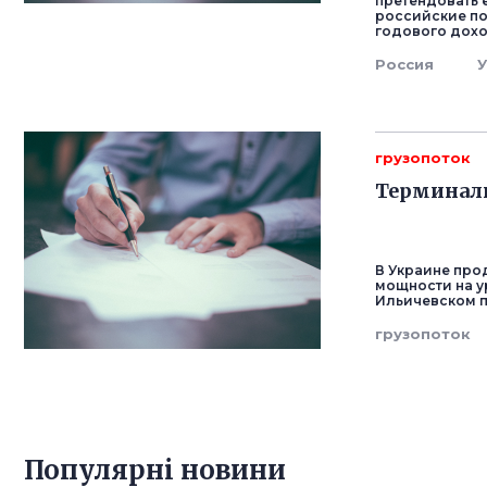
претендовать 
российские по
годового доход
Россия
грузопоток
Терминалы
В Украине про
мощности на ур
Ильичевском п
грузопоток
Популярнi новини