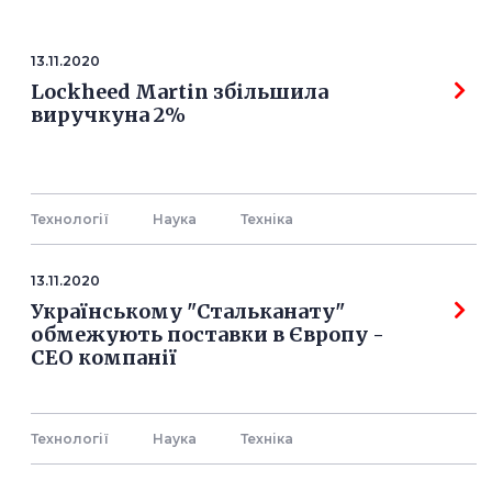
13.11.2020
Lockheed Martin збільшила
виручкуна 2%
Технології
Наука
Технiка
13.11.2020
Українському "Стальканату"
обмежують поставки в Європу -
СЕО компанії
Технології
Наука
Технiка