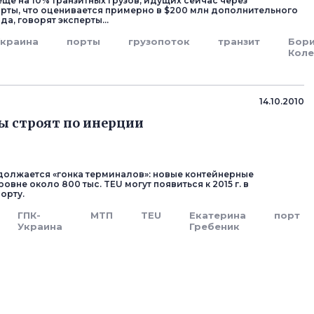
еще на 10% транзитных грузов, идущих сейчас через
рты, что оценивается примерно в $200 млн дополнительного
а, говорят эксперты...
Украина
порты
грузопоток
транзит
Бор
Коле
14.10.2010
 строят по инерции
должается «гонка терминалов»: новые контейнерные
овне около 800 тыс. TEU могут появиться к 2015 г. в
орту.
ГПК-
МТП
TEU
Екатерина
порт
Украина
Гребеник