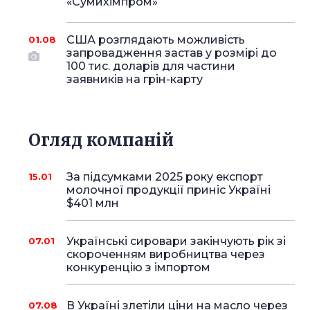
«Сумихімпром»
США розглядають можливість
01.08
запровадження застав у розмірі до
100 тис. доларів для частини
заявників на грін-карту
Огляд компаній
За підсумками 2025 року експорт
15.01
молочної продукції приніс Україні
$401 млн
Українські сировари закінчують рік зі
07.01
скороченням виробництва через
конкуренцію з імпортом
В Україні злетіли ціни на масло через
07.08