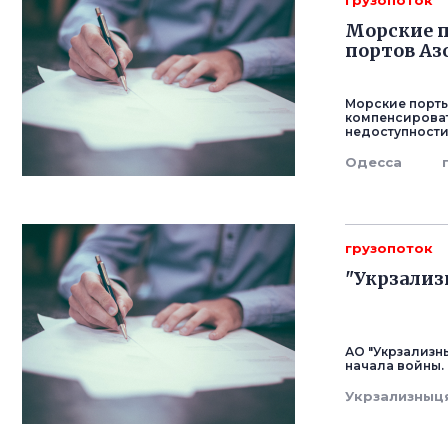
грузопоток
Морские п
портов Аз
Морские порты
компенсироват
недоступности 
Одесса
грузопоток
"Укрзализ
АО "Укрзализн
начала войны.
Укрзализныц