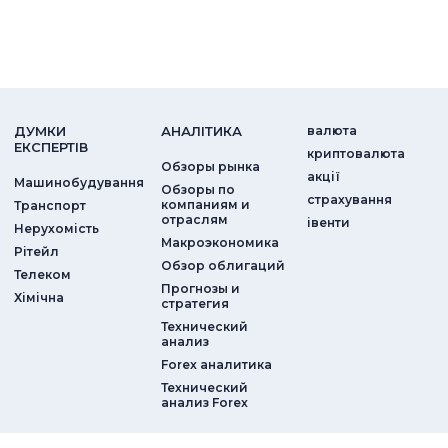
ДУМКИ
АНАЛIТИКА
валюта
ЕКСПЕРТIВ
криптовалюта
Обзоры рынка
акції
Машинобудування
Обзоры по
страхування
компаниям и
Транспорт
отраслям
iвенти
Нерухомість
Макроэкономика
Рітейл
Обзор облигаций
Телеком
Прогнозы и
Хімічна
стратегия
Технический
анализ
Forex аналитика
Технический
анализ Forex