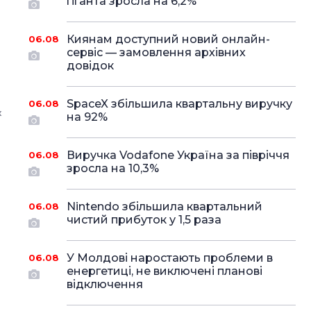
гіганта зросла на 6,2%
Киянам доступний новий онлайн-
06.08
сервіс — замовлення архівних
довідок
SpaceX збільшила квартальну виручку
06.08
к
на 92%
Виручка Vodafone Україна за півріччя
06.08
зросла на 10,3%
Nintendo збільшила квартальний
06.08
чистий прибуток у 1,5 раза
У Молдові наростають проблеми в
06.08
енергетиці, не виключені планові
відключення