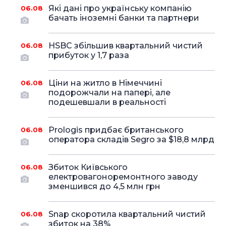
Які дані про українську компанію
06.08
бачать іноземні банки та партнери
HSBC збільшив квартальний чистий
06.08
прибуток у 1,7 раза
Ціни на житло в Німеччині
06.08
подорожчали на папері, але
подешевшали в реальності
Prologis придбає британського
06.08
оператора складів Segro за $18,8 млрд
Збиток Київського
06.08
електровагоноремонтного заводу
зменшився до 4,5 млн грн
Snap скоротила квартальний чистий
06.08
збиток на 38%