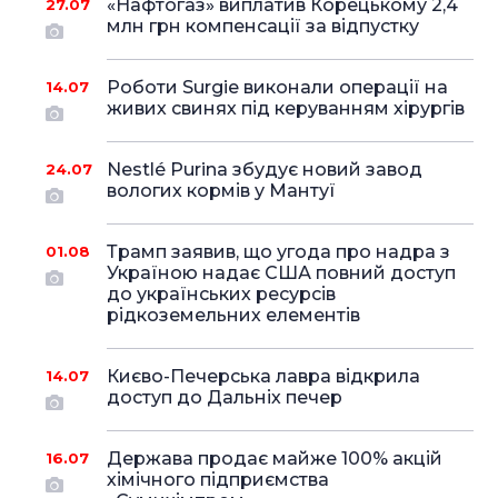
«Нафтогаз» виплатив Корецькому 2,4
27.07
млн грн компенсації за відпустку
Роботи Surgie виконали операції на
14.07
живих свинях під керуванням хірургів
Nestlé Purina збудує новий завод
24.07
вологих кормів у Мантуї
Трамп заявив, що угода про надра з
01.08
Україною надає США повний доступ
до українських ресурсів
рідкоземельних елементів
Києво-Печерська лавра відкрила
14.07
доступ до Дальніх печер
Держава продає майже 100% акцій
16.07
хімічного підприємства