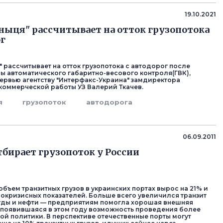
19.10.2021
ныця" рассчитывает на отток грузопотока
ог
" рассчитывает на отток грузопотока с автодорог после
мы автоматического габаритно-весового контроля(ГВК),
ервью агентству "Интерфакс-Украина" замдиректора
коммерческой работы УЗ Валерий Ткачев.
я
грузопоток
автодорога
06.09.2011
тбирает грузопоток у России
объем транзитных грузов в украинских портах вырос на 21% и
докризисных показателей. Больше всего увеличился транзит
уды и нефти — предприятиям помогла хорошая внешняя
 появившаяся в этом году возможность проведения более
ой политики. В перспективе отечественные порты могут