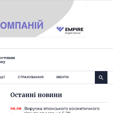
імеччини
оку
ЦІЇ
СТРАХУВАННЯ
IВЕНТИ
Останнi новини
Виручка японського косметичного
06.08