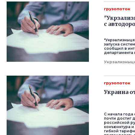
грузопоток
"Укрзализ
с автодор
"Укрзализныця
запуска систе
сообщил в инт
департамента 
Укрзализныц
грузопоток
Украина о
С начала года 
почти достиг 
российской р
конъюнктура и
гибкой тарифн