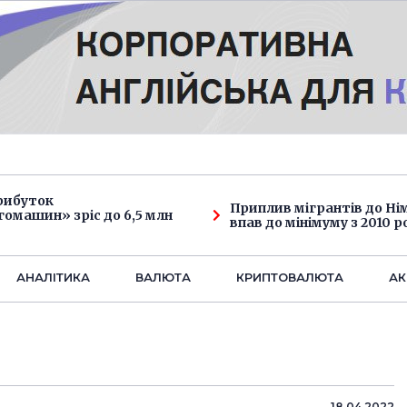
рибуток
Приплив мігрантів до Н
омашин» зріс до 6,5 млн
впав до мінімуму з 2010 р
АНАЛIТИКА
ВАЛЮТА
КРИПТОВАЛЮТА
АК
18.04.2022