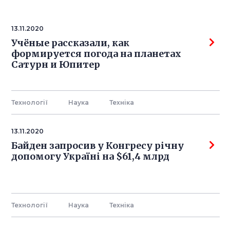
13.11.2020
Учёные рассказали, как
формируется погода на планетах
Сатурн и Юпитер
Технології
Наука
Технiка
13.11.2020
Байден запросив у Конгресу річну
допомогу Україні на $61,4 млрд
Технології
Наука
Технiка