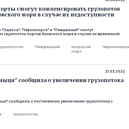
орты смогут компенсировать грузопоток
овского моря в случае их недоступности
 "Одесса", "Черноморск" и "Пивденный" смогут
ь грузопоток портов Азовского моря в случае их временной
.
грузопоток
Пивденный
морской
Черноморс
порт
21.03.2022
ныця" сообщила о увеличении грузопотока
ыця" сообщила о постепенном увеличении грузопотока с
я
грузопоток