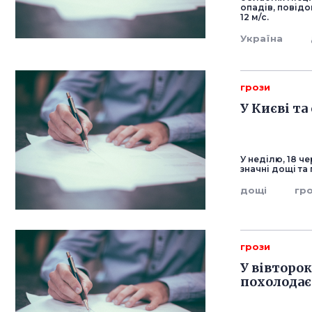
опадів, повідо
12 м/с.
Україна
грози
У Києві та
У неділю, 18 ч
значні дощі та
дощі
гр
грози
У вівторок
похолодає