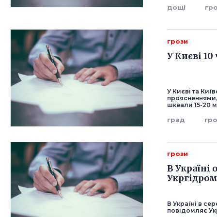
дощі
гр
грози
У Києві 1
У Києві та Київ
проясненнями, 
шквали 15-20 м
град
гр
грози
В Україні 
Укргідро
В Україні в се
повідомляє Ук