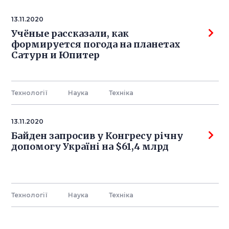
13.11.2020
Учёные рассказали, как
формируется погода на планетах
Сатурн и Юпитер
Технології
Наука
Технiка
13.11.2020
Байден запросив у Конгресу річну
допомогу Україні на $61,4 млрд
Технології
Наука
Технiка