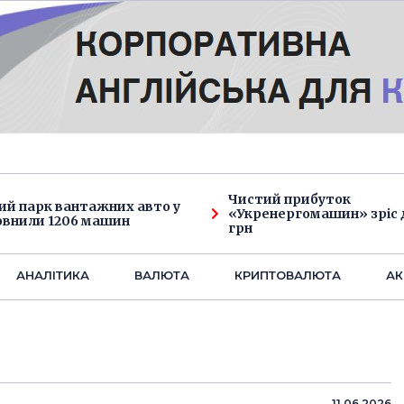
Чистий прибуток
ий парк вантажних авто у
«Укренергомашин» зріс д
овнили 1206 машин
грн
АНАЛIТИКА
ВАЛЮТА
КРИПТОВАЛЮТА
АК
11.06.2026