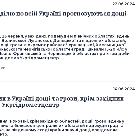
22.06.2024
еділю по всій Україні прогнозуються дощі
, 23 червня, у західних, подекуди й північних областях, вдень
ім Волинської, Луганської, Донецької та південних областей,
ощі, грози, в окремих районах Чернівецької, Хмельницької,
каської та Чернігівської областей град і шквали 15-20 м/с; у
 Івано-Франківській та Чернівецькій областях протягом доби
повідомив Укргідрометцентр.
ози
14.06.2024
х в Україні дощі та грози, крім західних
- Укргідрометцентр
рвня, в Україні, крім західних областей, дощі, грози, вдень у
дних та більшості центральних областей подекуди град та
/с, на південному сході країни значні дощі, повідомляє
нтр.