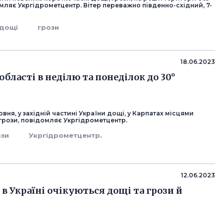
мляє Укргідрометцентр. Вітер переважно південно-східний, 7-
дощі
грози
18.06.2023
 області в неділю та понеділок до 30°
ервня, у західній частині України дощі, у Карпатах місцями
 грози, повідомляє Укргідрометцентр.
ози
Укргідрометцентр.
12.06.2023
 в Україні очікуються дощі та грози й