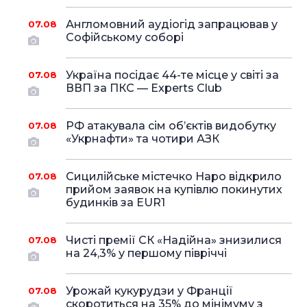
Англомовний аудіогід запрацював у
07.08
Софійському соборі
Україна посідає 44-те місце у світі за
07.08
ВВП за ПКС — Experts Club
РФ атакувала сім об’єктів видобутку
07.08
«Укрнафти» та чотири АЗК
Сицилійське містечко Наро відкрило
07.08
прийом заявок на купівлю покинутих
будинків за EUR1
Чисті премії СК «Надійна» знизилися
07.08
на 24,3% у першому півріччі
Урожай кукурудзи у Франції
07.08
скоротиться на 35% до мінімуму з