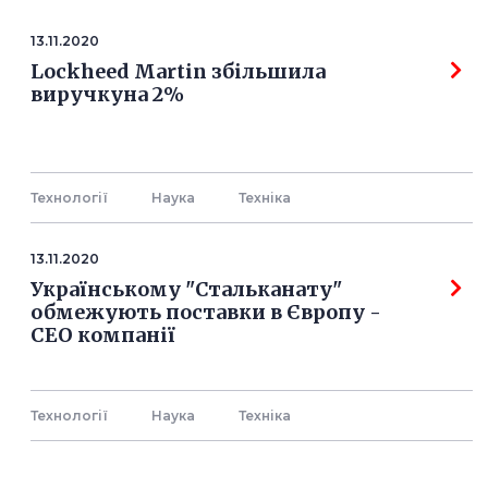
13.11.2020
Lockheed Martin збільшила
виручкуна 2%
Технології
Наука
Технiка
13.11.2020
Українському "Стальканату"
обмежують поставки в Європу -
СЕО компанії
Технології
Наука
Технiка