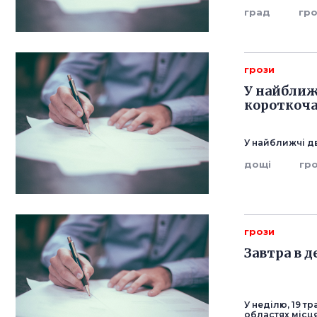
град
гр
грози
У найближ
короткоча
У найближчі дв
дощі
гр
грози
Завтра в д
У неділю, 19 тр
областях місця