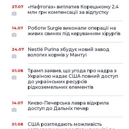
«Нафтогаз» виплатив Корецькому 2,4
27.07
млн грн компенсації за відпустку
Роботи Surgie виконали операції на
14.07
живих свинях під керуванням хірургів
Nestlé Purina збудує новий завод
24.07
вологих кормів у Мантуї
Трамп заявив, що угода про надра з
01.08
Україною надає США повний доступ
до українських ресурсів
рідкоземельних елементів
Києво-Печерська лавра відкрила
14.07
доступ до Дальніх печер
США розглядають можливість
01.08