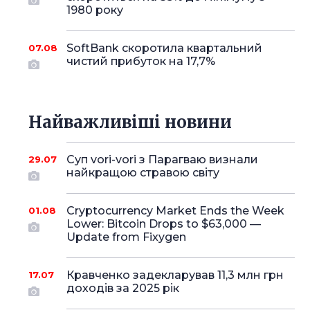
1980 року
SoftBank скоротила квартальний
07.08
чистий прибуток на 17,7%
Найважливіші новини
Суп vori-vori з Парагваю визнали
29.07
найкращою стравою світу
Cryptocurrency Market Ends the Week
01.08
Lower: Bitcoin Drops to $63,000 —
Update from Fixygen
Кравченко задекларував 11,3 млн грн
17.07
доходів за 2025 рік