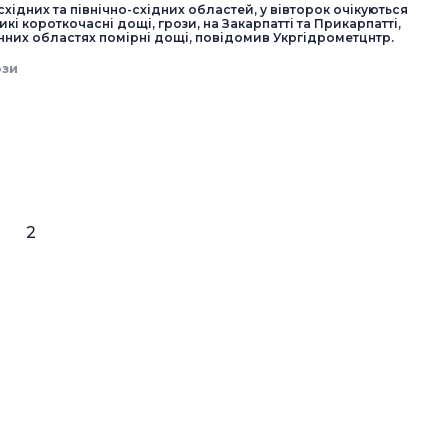
 східних та північно-східних областей, у вівторок очікуються
кі короткочасні дощі, грози, на Закарпатті та Прикарпатті,
енних областях помірні дощі, повідомив Укргідрометцнтр.
ози
2