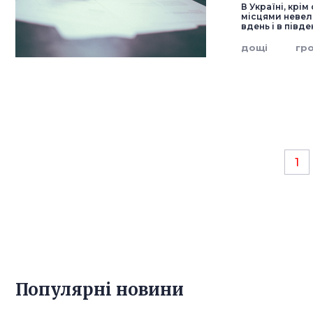
В Україні, крім
місцями невели
вдень і в півд
дощі
гр
1
Популярнi новини