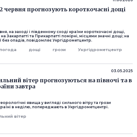
 12 червня прогнозують короткочасні дощі
рвня, на заході і південному сході країни короткочасні дощі,
 на Закарпатті та Прикарпатті помірні, місцями значні дощі; на
ї без опадів, повідомляє Укргідрометцентр.
погода
дощі
грози
Укргідрометцентр
03.05.2025
ильний вітер прогнозуються на півночі та в
раїни завтра
еорологічні явища у вигляді сильного вітру та грози
країні в неділю, попереджають в Укргідрометцентрі.
льний вітер