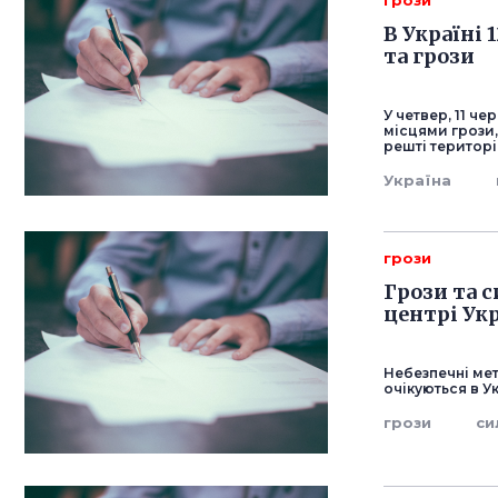
грози
В Україні
та грози
У четвер, 11 че
місцями грози,
решті територі
Україна
грози
Грози та с
центрі Ук
Небезпечні мет
очікуються в У
грози
си