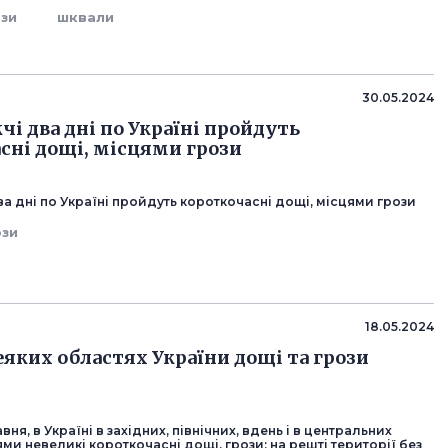
ози
шквали
30.05.2024
чі два дні по Україні пройдуть
сні дощі, місцями грози
а дні по Україні пройдуть короткочасні дощі, місцями грози
ози
18.05.2024
еяких областях України дощі та грози
авня, в Україні в західних, північних, вдень і в центральних
ми невеликі короткочасні дощі, грози; на решті території без