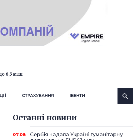
о 6,5 млн
ЦІЇ
СТРАХУВАННЯ
IВЕНТИ
Останнi новини
Сербія надала Україні гуманітарну
07.08