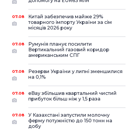
допомогу на EUR63 млн
Китай забезпечив майже 29%
07.08
товарного імпорту України за сім
місяців 2026 року
Румунія планує посилити
07.08
Вертикальний газовий коридор
американським СПГ
Резерви України у липні зменшилися
07.08
на 0,1%
eBay збільшив квартальний чистий
07.08
прибуток більш ніж у 1,5 раза
У Казахстані запустили молочну
07.08
ферму потужністю до 150 тонн на
добу