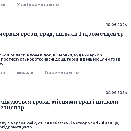
ози
Укргідрометцентр
10.06.2024
0 червня грози, град, шквали Гідрометцентр
ській області в понеділок, 10 червня, буде хмарно з
прогнозують короткочасні дощі, грози, вдень місцями град і
/с.
ози
шквали
Гідрометцентр
04.06.2024
очікуються грози, місцями град і шквали -
метцентр
реду, 5 червня, очікуються небезпечні метеорологічні явища,
ргідрометцентр.