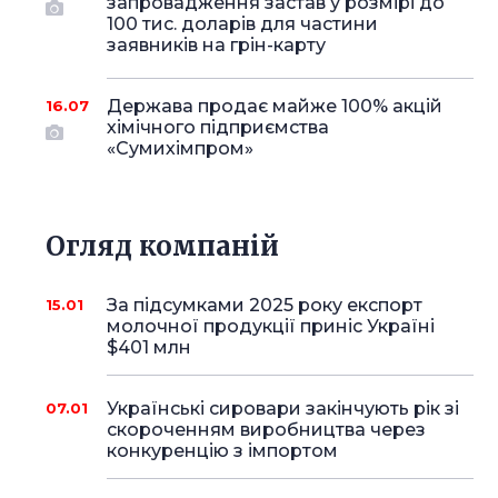
запровадження застав у розмірі до
100 тис. доларів для частини
заявників на грін-карту
Держава продає майже 100% акцій
16.07
хімічного підприємства
«Сумихімпром»
Огляд компаній
За підсумками 2025 року експорт
15.01
молочної продукції приніс Україні
$401 млн
Українські сировари закінчують рік зі
07.01
скороченням виробництва через
конкуренцію з імпортом