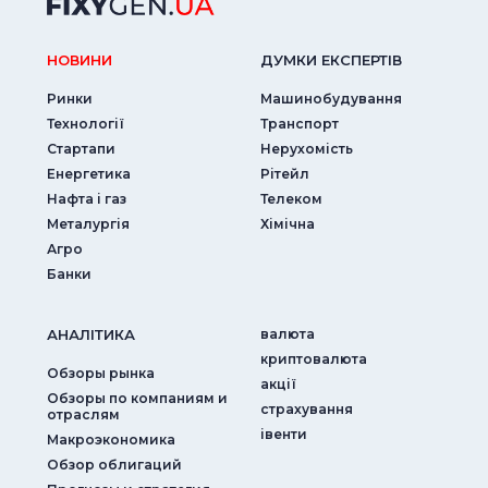
НОВИНИ
ДУМКИ ЕКСПЕРТIВ
Ринки
Машинобудування
Технології
Транспорт
Стартапи
Нерухомість
Енергетика
Рітейл
Нафта і газ
Телеком
Металургія
Хімічна
Агро
Банки
АНАЛIТИКА
валюта
криптовалюта
Обзоры рынка
акції
Обзоры по компаниям и
страхування
отраслям
iвенти
Макроэкономика
Обзор облигаций