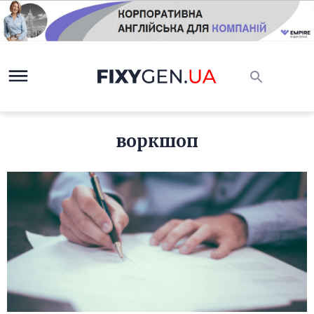
воркшоп