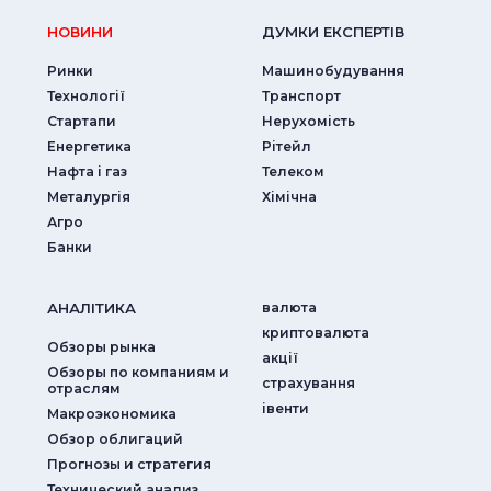
НОВИНИ
ДУМКИ ЕКСПЕРТIВ
Ринки
Машинобудування
Технології
Транспорт
Стартапи
Нерухомість
Енергетика
Рітейл
Нафта і газ
Телеком
Металургія
Хімічна
Агро
Банки
АНАЛIТИКА
валюта
криптовалюта
Обзоры рынка
акції
Обзоры по компаниям и
страхування
отраслям
iвенти
Макроэкономика
Обзор облигаций
Прогнозы и стратегия
Технический анализ