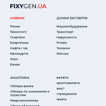
НОВИНИ
ДУМКИ ЕКСПЕРТIВ
Ринки
Машинобудування
Технології
Транспорт
Стартапи
Нерухомість
Енергетика
Рітейл
Нафта і газ
Телеком
Металургія
Хімічна
Агро
Банки
АНАЛIТИКА
валюта
криптовалюта
Обзоры рынка
акції
Обзоры по компаниям и
страхування
отраслям
iвенти
Макроэкономика
Обзор облигаций