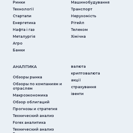
Ринки
Машинобудування
Технології
Транспорт
Стартапи
Нерухомість
Енергетика
Рітейл
Нафта і газ
Телеком
Металургія
Хімічна
Агро
Банки
АНАЛIТИКА
валюта
криптовалюта
Обзоры рынка
акції
Обзоры по компаниям и
страхування
отраслям
iвенти
Макроэкономика
Обзор облигаций
Прогнозы и стратегия
Технический анализ
Forex аналитика
Технический анализ