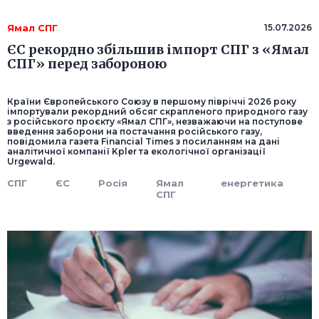
Ямал СПГ
15.07.2026
ЄС рекордно збільшив імпорт СПГ з «Ямал
СПГ» перед забороною
Країни Європейського Союзу в першому півріччі 2026 року
імпортували рекордний обсяг скрапленого природного газу
з російського проєкту «Ямал СПГ», незважаючи на поступове
введення заборони на постачання російського газу,
повідомила газета Financial Times з посиланням на дані
аналітичної компанії Kpler та екологічної організації
Urgewald.
СПГ
ЄС
Росія
Ямал
енергетика
СПГ