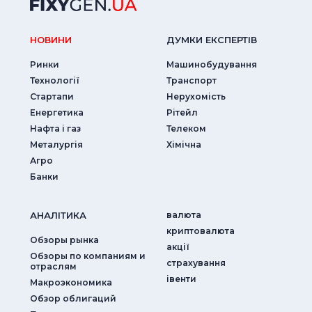
НОВИНИ
ДУМКИ ЕКСПЕРТIВ
Ринки
Машинобудування
Технології
Транспорт
Стартапи
Нерухомість
Енергетика
Рітейл
Нафта і газ
Телеком
Металургія
Хімічна
Агро
Банки
АНАЛIТИКА
валюта
криптовалюта
Обзоры рынка
акції
Обзоры по компаниям и
страхування
отраслям
iвенти
Макроэкономика
Обзор облигаций