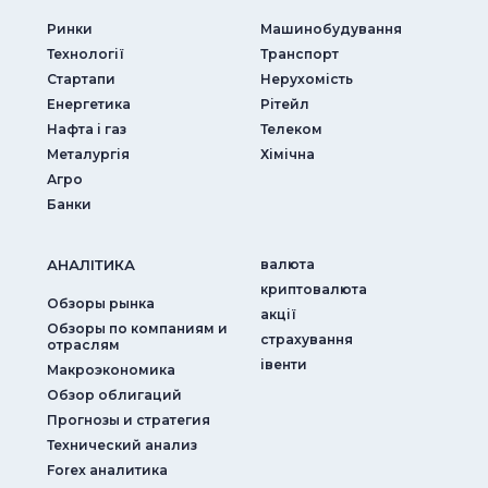
Ринки
Машинобудування
Технології
Транспорт
Стартапи
Нерухомість
Енергетика
Рітейл
Нафта і газ
Телеком
Металургія
Хімічна
Агро
Банки
АНАЛIТИКА
валюта
криптовалюта
Обзоры рынка
акції
Обзоры по компаниям и
страхування
отраслям
iвенти
Макроэкономика
Обзор облигаций
Прогнозы и стратегия
Технический анализ
Forex аналитика