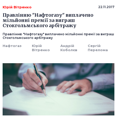
Юрій Вітренко
22.11.2017
Правлінню "Нафтогазу" виплачено
мільйонні премії за виграш
Стокгольмського арбітражу
Правлінню "Нафтогазу" виплачено мільйонні премії за виграш
Стокгольмського арбітражу
Нафтогаз
Юрій
Андрій
Сергій
Вітренко
Коболєв
Перелома