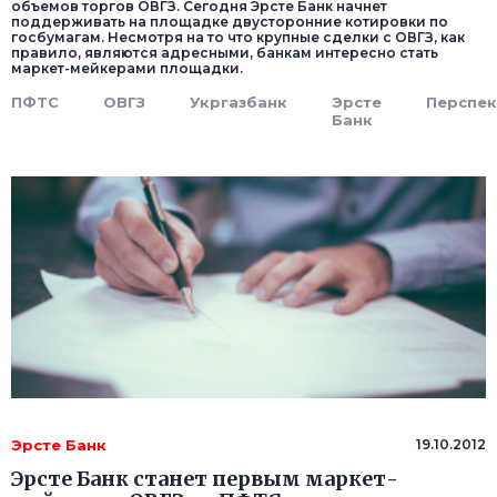
объемов торгов ОВГЗ. Сегодня Эрсте Банк начнет
поддерживать на площадке двусторонние котировки по
госбумагам. Несмотря на то что крупные сделки с ОВГЗ, как
правило, являются адресными, банкам интересно стать
маркет-мейкерами площадки.
ПФТС
ОВГЗ
Укргазбанк
Эрсте
Перспек
Банк
Эрсте Банк
19.10.2012
Эрсте Банк станет первым маркет-