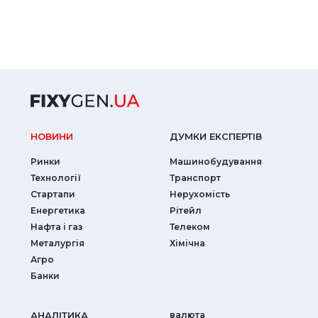
НОВИНИ
ДУМКИ ЕКСПЕРТIВ
Ринки
Машинобудування
Технології
Транспорт
Стартапи
Нерухомість
Енергетика
Рітейл
Нафта і газ
Телеком
Металургія
Хімічна
Агро
Банки
АНАЛIТИКА
валюта