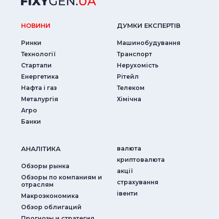
НОВИНИ
ДУМКИ ЕКСПЕРТIВ
Ринки
Машинобудування
Технології
Транспорт
Стартапи
Нерухомість
Енергетика
Рітейл
Нафта і газ
Телеком
Металургія
Хімічна
Агро
Банки
АНАЛIТИКА
валюта
криптовалюта
Обзоры рынка
акції
Обзоры по компаниям и
страхування
отраслям
iвенти
Макроэкономика
Обзор облигаций
Прогнозы и стратегия