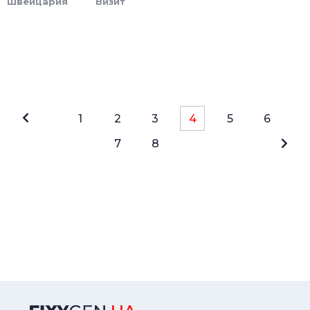
Швейцария
Визит
1
2
3
4
5
6
7
8