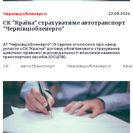
Чернівціобленерго
22.08.2024
СК "Країна" страхуватиме автотранспорт
"Чернівціобленерго"
АТ "Чернівціобленерго" 19 серпня оголосило про намір
укласти з СК "Країна" договір обов'язкового страхування
цивільно-правової відповідальності власників наземних
транспортних засобів (ОСЦПВ).
СК
автотранспорт
Чернівціобленерго
Кра