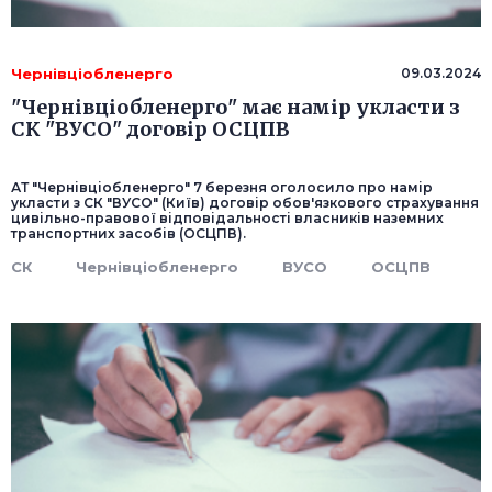
Чернівціобленерго
09.03.2024
"Чернівціобленерго" має намір укласти з
СК "ВУСО" договір ОСЦПВ
АТ "Чернівціобленерго" 7 березня оголосило про намір
укласти з СК "ВУСО" (Київ) договір обов'язкового страхування
цивільно-правової відповідальності власників наземних
транспортних засобів (ОСЦПВ).
СК
Чернівціобленерго
ВУСО
ОСЦПВ