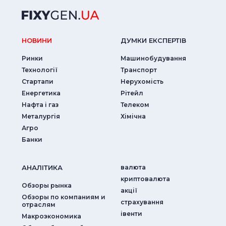
НОВИНИ
ДУМКИ ЕКСПЕРТIВ
Ринки
Машинобудування
Технології
Транспорт
Стартапи
Нерухомість
Енергетика
Рітейл
Нафта і газ
Телеком
Металургія
Хімічна
Агро
Банки
АНАЛIТИКА
валюта
криптовалюта
Обзоры рынка
акції
Обзоры по компаниям и
страхування
отраслям
iвенти
Макроэкономика