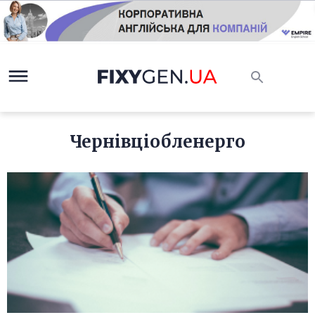
Чернівціобленерго