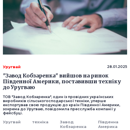
Уругвай
28.01.2025
"Завод Кобзаренка" вийшов на ринок
Південної Америки, поставивши техніку
до Уругваю
ТОВ "Завод Кобзаренка", один із провідних українських
виробників сільськогосподарської техніки, уперше
експортував свою продукцію до країн Південної Америки,
зокрема до Уругваю, повідомила пресслужба компанії у
фейсбуці.
Уругвай
техніка
Завод
Південна
Кобзаренка
Америка