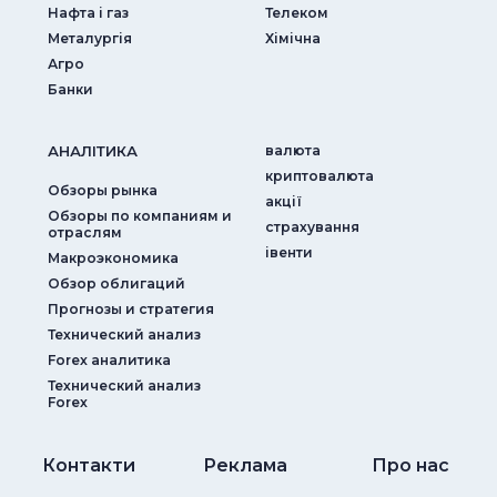
Нафта і газ
Телеком
Металургія
Хімічна
Агро
Банки
АНАЛIТИКА
валюта
криптовалюта
Обзоры рынка
акції
Обзоры по компаниям и
страхування
отраслям
iвенти
Макроэкономика
Обзор облигаций
Прогнозы и стратегия
Технический анализ
Forex аналитика
Технический анализ
Forex
Контакти
Реклама
Про нас