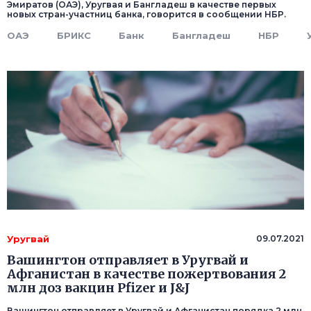
Эмиратов (ОАЭ), Уругвая и Бангладеш в качестве первых
новых стран-участниц банка, говорится в сообщении НБР.
ОАЭ
БРИКС
Банк
Бангладеш
НБР
Уругвай
09.07.2021
Вашингтон отправляет в Уругвай и
Афганистан в качестве пожертвования 2
млн доз вакцин Pfizer и J&J
Вашингтон отправляет в Уругвай и Афганистан порядка 2 млн