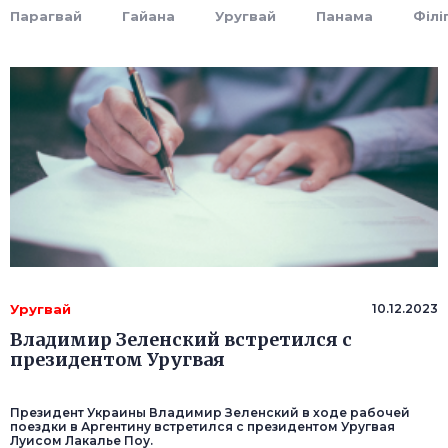
Парагвай
Гайана
Уругвай
Панама
Філі
Уругвай
10.12.2023
Владимир Зеленский встретился с
президентом Уругвая
Президент Украины Владимир Зеленский в ходе рабочей
поездки в Аргентину встретился с президентом Уругвая
Луисом Лакалье Поу.