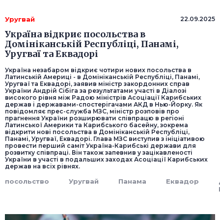
Уругвай
22.09.2025
Україна відкриє посольства в
Домініканській Республіці, Панамі,
Уругваї та Еквадорі
Україна незабаром відкриє чотири нових посольства в
Латинській Америці - в Домініканській Республіці, Панамі,
Уругваї та Еквадорі, заявив міністр закордонних справ
України Андрій Сібіга за результатами участі в Діалозі
високого рівня між Радою міністрів Асоціації Карибських
держав і державами-спостерігачами АКД в Нью-Йорку. Як
повідомляє прес-служба МЗС, міністр розповів про
прагнення України розширювати співпрацю в регіоні
Латинської Америки та Карибського басейну, зокрема
відкрити нові посольства в Домініканській Республіці,
Панамі, Уругваї, Еквадорі. Глава МЗС виступив з ініціативою
провести перший саміт Україна-Карибські держави для
розвитку співпраці. Він також запевнив у зацікавленості
України в участі в подальших заходах Асоціації Карибських
держав на всіх рівнях.
посольство
Уругвай
Панама
Еквадор