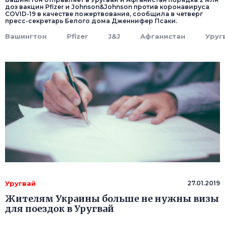
доз вакцин Pfizer и Johnson&Johnson против коронавируса
COVID-19 в качестве пожертвования, сообщила в четверг
пресс-секретарь Белого дома Дженнифер Псаки.
Вашингтон
Pfizer
J&J
Афганистан
Уруг
Уругвай
27.01.2019
Жителям Украины больше не нужны визы
для поездок в Уругвай