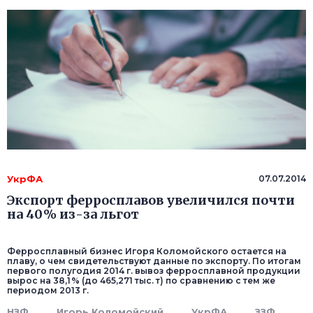
УкрФА
07.07.2014
Экспорт ферросплавов увеличился почти
на 40 % из-за льгот
Ферросплавный бизнес Игоря Коломойского остается на
плаву, о чем свидетельствуют данные по экспорту. По итогам
первого полугодия 2014 г. вывоз ферросплавной продукции
вырос на 38,1 % (до 465,271 тыс. т) по сравнению с тем же
периодом 2013 г.
НЗФ
Игорь Коломойский
УкрФА
ЗЗФ