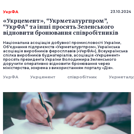
УкрФА
23.10.2024
«Укрцемент», “Укрметалургпром”,
“УкрФА” та інші просять Зеленського
відновити бронювання співробітників
Національна асоціація добувної промисловості України,
Об'єднання підприємств «Укрметалургпром», Українська
асоціація виробників феросплавів («УкрФА»), Всеукраїнська
спілка виробників будматеріалів, асоціація «Укрцемент»
просять президента України Володимира Зеленського
доручити оперативно відновити бронювання через
міністерства, зокрема з використанням порталу «Дія».
УкрФА
Укрцемент
співробітник
Укрметалу