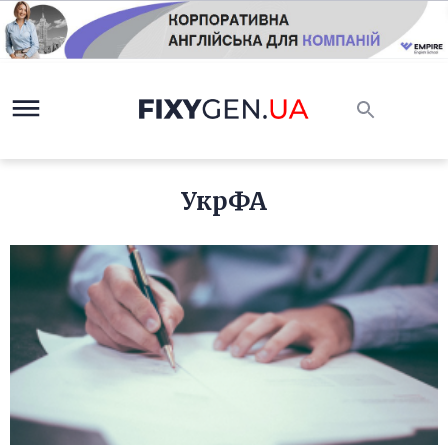
УкрФА