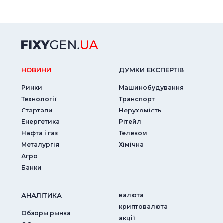
НОВИНИ
ДУМКИ ЕКСПЕРТIВ
Ринки
Машинобудування
Технології
Транспорт
Стартапи
Нерухомість
Енергетика
Рітейл
Нафта і газ
Телеком
Металургія
Хімічна
Агро
Банки
АНАЛIТИКА
валюта
криптовалюта
Обзоры рынка
акції