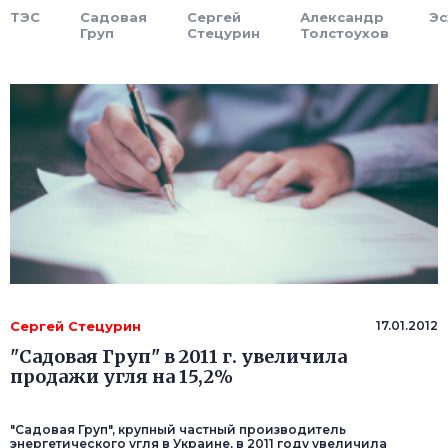
ТЭС
Садовая
Сергей
Александр
Эс
Груп
Стецурин
Толстоухов
Сергей Стецурин
17.01.2012
"Садовая Груп" в 2011 г. увеличила
продажи угля на 15,2%
"Садовая Груп", крупный частный производитель
энергетического угля в Украине, в 2011 году увеличила