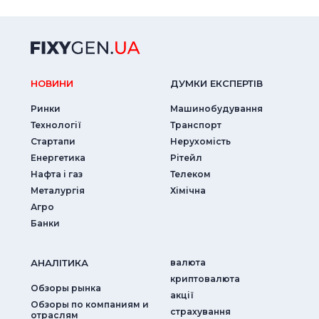
НОВИНИ
ДУМКИ ЕКСПЕРТIВ
Ринки
Машинобудування
Технології
Транспорт
Стартапи
Нерухомість
Енергетика
Рітейл
Нафта і газ
Телеком
Металургія
Хімічна
Агро
Банки
АНАЛIТИКА
валюта
криптовалюта
Обзоры рынка
акції
Обзоры по компаниям и
страхування
отраслям