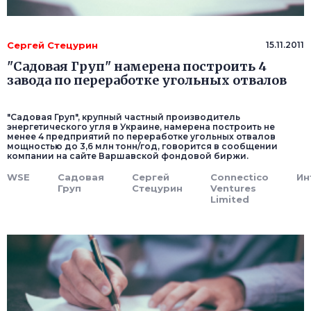
Сергей Стецурин
15.11.2011
"Садовая Груп" намерена построить 4
завода по переработке угольных отвалов
"Садовая Груп", крупный частный производитель
энергетического угля в Украине, намерена построить не
менее 4 предприятий по переработке угольных отвалов
мощностью до 3,6 млн тонн/год, говорится в сообщении
компании на сайте Варшавской фондовой биржи.
WSE
Садовая
Сергей
Conneсtico
Ин
Груп
Стецурин
Ventures
Limited