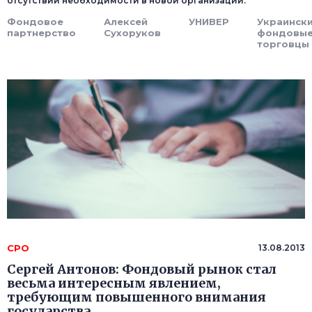
отсутствии необходимости в новой организации.
Фондовое
Алексей
УНИВЕР
Украинск
партнерство
Сухоруков
фондовы
торговцы
СРО
13.08.2013
Сергей Антонов: Фондовый рынок стал
весьма интересным явлением,
требующим повышенного внимания
государства