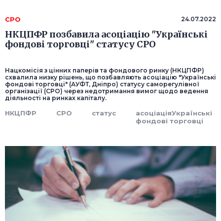
СРО
24.07.2022
НКЦПФР позбавила асоціацію "Українські
фондові торговці" статусу СРО
Нацкомісія з цінних паперів та фондового ринку (НКЦПФР)
схвалила низку рішень, що позбавляють асоціацію "Українські
фондові торговці" (АУФТ, Дніпро) статусу саморегулівної
організації (СРО) через недотримання вимог щодо ведення
діяльності на ринках капіталу.
НКЦПФР
СРО
статус
асоціаціяУкраїнські
фондові торговці