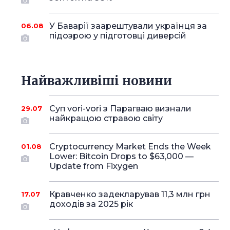
У Баварії заарештували українця за
06.08
підозрою у підготовці диверсій
Найважливіші новини
Суп vori-vori з Парагваю визнали
29.07
найкращою стравою світу
Cryptocurrency Market Ends the Week
01.08
Lower: Bitcoin Drops to $63,000 —
Update from Fixygen
Кравченко задекларував 11,3 млн грн
17.07
доходів за 2025 рік