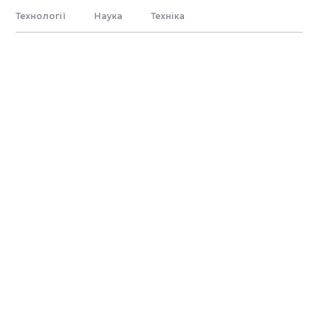
Технології
Наука
Технiка