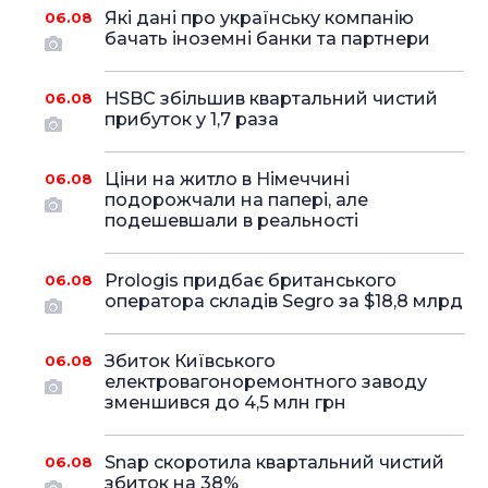
Які дані про українську компанію
06.08
бачать іноземні банки та партнери
HSBC збільшив квартальний чистий
06.08
прибуток у 1,7 раза
Ціни на житло в Німеччині
06.08
подорожчали на папері, але
подешевшали в реальності
Prologis придбає британського
06.08
оператора складів Segro за $18,8 млрд
Збиток Київського
06.08
електровагоноремонтного заводу
зменшився до 4,5 млн грн
Snap скоротила квартальний чистий
06.08
збиток на 38%