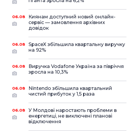
гіганта зросла на 6,2%
Киянам доступний новий онлайн-
06.08
сервіс — замовлення архівних
довідок
SpaceX збільшила квартальну виручку
06.08
на 92%
Виручка Vodafone Україна за півріччя
06.08
зросла на 10,3%
Nintendo збільшила квартальний
06.08
чистий прибуток у 1,5 раза
У Молдові наростають проблеми в
06.08
енергетиці, не виключені планові
відключення