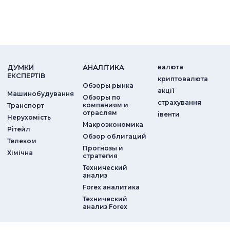
ДУМКИ
АНАЛIТИКА
валюта
ЕКСПЕРТIВ
криптовалюта
Обзоры рынка
акції
Машинобудування
Обзоры по
страхування
компаниям и
Транспорт
отраслям
iвенти
Нерухомість
Макроэкономика
Рітейл
Обзор облигаций
Телеком
Прогнозы и
Хімічна
стратегия
Технический
анализ
Forex аналитика
Технический
анализ Forex