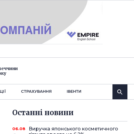
імеччини
оку
ЦІЇ
СТРАХУВАННЯ
IВЕНТИ
Останнi новини
Виручка японського косметичного
06.08