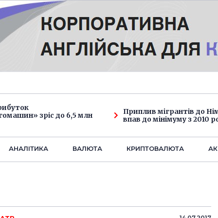
рибуток
Приплив мігрантів до Н
омашин» зріс до 6,5 млн
впав до мінімуму з 2010 р
АНАЛIТИКА
ВАЛЮТА
КРИПТОВАЛЮТА
АК
14.07.2017