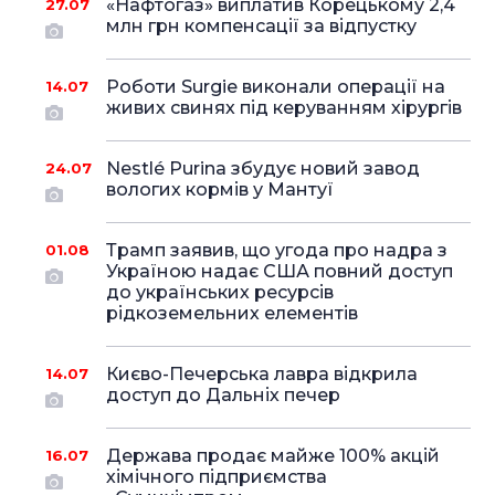
«Нафтогаз» виплатив Корецькому 2,4
27.07
млн грн компенсації за відпустку
Роботи Surgie виконали операції на
14.07
живих свинях під керуванням хірургів
Nestlé Purina збудує новий завод
24.07
вологих кормів у Мантуї
Трамп заявив, що угода про надра з
01.08
Україною надає США повний доступ
до українських ресурсів
рідкоземельних елементів
Києво-Печерська лавра відкрила
14.07
доступ до Дальніх печер
Держава продає майже 100% акцій
16.07
хімічного підприємства