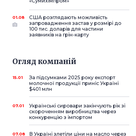
«Сумихімпром»
США розглядають можливість
01.08
запровадження застав у розмірі до
100 тис. доларів для частини
заявників на грін-карту
Огляд компаній
За підсумками 2025 року експорт
15.01
молочної продукції приніс Україні
$401 млн
Українські сировари закінчують рік зі
07.01
скороченням виробництва через
конкуренцію з імпортом
В Україні злетіли ціни на масло через
07.08