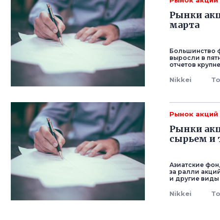
Рынок акций
Рынки акц
марта
Большинство ф
выросли в пят
отчетов крупн
Nikkei
To
Рынок акций
Рынки акц
сырьем и 
Азиатские фон
за ралли акци
и другие виды
Nikkei
To