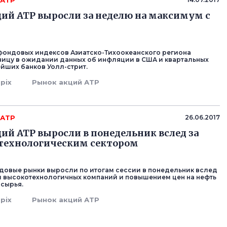
 АТР
ий АТР выросли за неделю на максимум с
ондовых индексов Азиатско-Тихоокеанского региона
ницу в ожидании данных об инфляции в США и квартальных
ейших банков Уолл-стрит.
pix
Рынок акций АТР
 АТР
26.06.2017
ий АТР выросли в понедельник вслед за
технологическим сектором
довые рынки выросли по итогам сессии в понедельник вслед
й высокотехнологичных компаний и повышением цен на нефть
 сырья.
pix
Рынок акций АТР