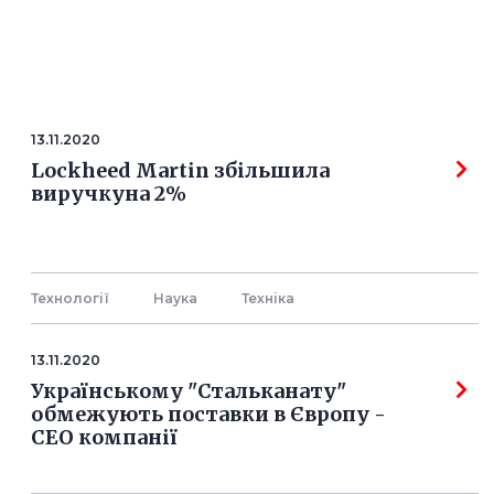
13.11.2020
Lockheed Martin збільшила
виручкуна 2%
Технології
Наука
Технiка
13.11.2020
Українському "Стальканату"
обмежують поставки в Європу -
СЕО компанії