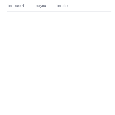
Технології
Наука
Технiка