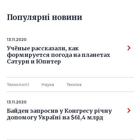
Популярнi новини
13.11.2020
Учёные рассказали, как
формируется погода на планетах
Сатурн и Юпитер
Технології
Наука
Технiка
13.11.2020
Байден запросив у Конгресу річну
допомогу Україні на $61,4 млрд