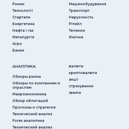
Ринки
Машинобудування
Технології
Транспорт
Стартапи
Нерухомість
Енергетика
Рітейл
Нафта і газ
Телеком
Металургія
Хімічна
Агро
Банки
АНАЛIТИКА
валюта
криптовалюта
Обзоры рынка
акції
Обзоры по компаниям и
страхування
отраслям
iвенти
Макроэкономика
Обзор облигаций
Прогнозы и стратегия
Технический анализ
Forex аналитика
Технический анализ