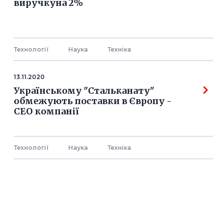
виручкуна 2%
Технології
Наука
Технiка
13.11.2020
Українському "Стальканату"
обмежують поставки в Європу -
СЕО компанії
Технології
Наука
Технiка