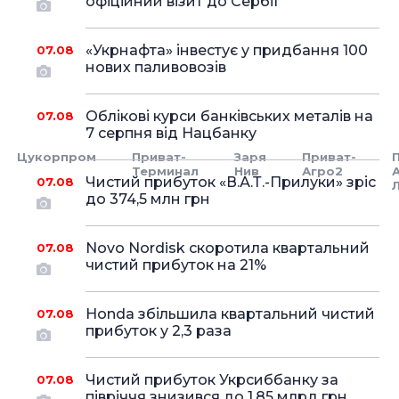
офіційний візит до Сербії
«Укрнафта» інвестує у придбання 100
07.08
нових паливовозів
Облікові курси банківських металів на
07.08
7 серпня від Нацбанку
Цукорпром
Приват-
Заря
Приват-
Терминал
Нив
Агро2
Чистий прибуток «В.А.Т.-Прилуки» зріс
07.08
до 374,5 млн грн
Novo Nordisk скоротила квартальний
07.08
чистий прибуток на 21%
Honda збільшила квартальний чистий
07.08
прибуток у 2,3 раза
Чистий прибуток Укрсиббанку за
07.08
півріччя знизився до 1,85 млрд грн