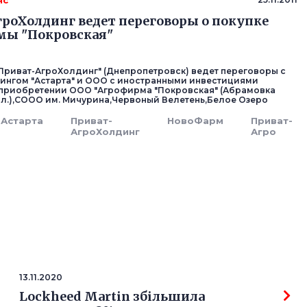
нс
роХолдинг ведет переговоры о покупке
мы "Покровская"
Приват-АгроХолдинг" (Днепропетровск) ведет переговоры с
нгом "Астарта" и ООО с иностранными инвестициями
приобретении ООО "Агрофирма "Покровская" (Абрамовка
л.),СООО им. Мичурина,Червоный Велетень,Белое Озеро
Астарта
Приват-
НовоФарм
Приват-
АгроХолдинг
Агро
13.11.2020
Lockheed Martin збільшила