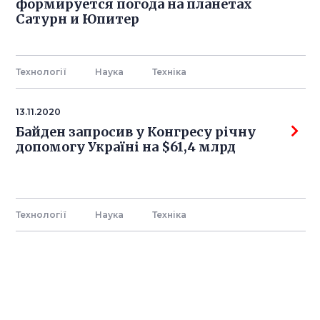
формируется погода на планетах
Сатурн и Юпитер
Технології
Наука
Технiка
13.11.2020
Байден запросив у Конгресу річну
допомогу Україні на $61,4 млрд
Технології
Наука
Технiка