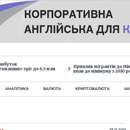
рибуток
Приплив мігрантів до Н
омашин» зріс до 6,5 млн
впав до мінімуму з 2010 р
АНАЛIТИКА
ВАЛЮТА
КРИПТОВАЛЮТА
АК
25.11.2011