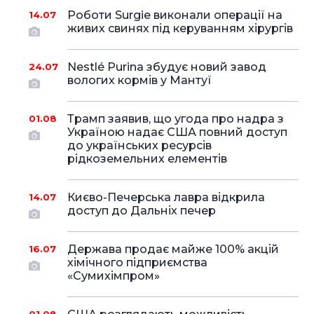
Роботи Surgie виконали операції на
14.07
живих свинях під керуванням хірургів
Nestlé Purina збудує новий завод
24.07
вологих кормів у Мантуї
Трамп заявив, що угода про надра з
01.08
Україною надає США повний доступ
до українських ресурсів
рідкоземельних елементів
Києво-Печерська лавра відкрила
14.07
доступ до Дальніх печер
Держава продає майже 100% акцій
16.07
хімічного підприємства
«Сумихімпром»