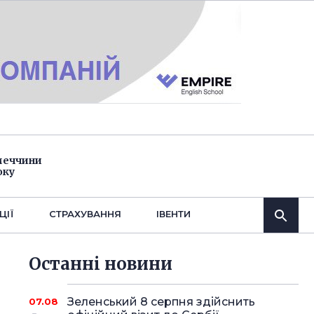
імеччини
оку
ЦІЇ
СТРАХУВАННЯ
IВЕНТИ
Останнi новини
Зеленський 8 серпня здійснить
07.08