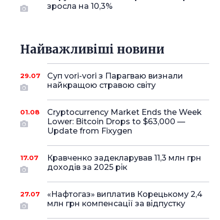
зросла на 10,3%
Найважливіші новини
Суп vori-vori з Парагваю визнали
29.07
найкращою стравою світу
Cryptocurrency Market Ends the Week
01.08
Lower: Bitcoin Drops to $63,000 —
Update from Fixygen
Кравченко задекларував 11,3 млн грн
17.07
доходів за 2025 рік
«Нафтогаз» виплатив Корецькому 2,4
27.07
млн грн компенсації за відпустку