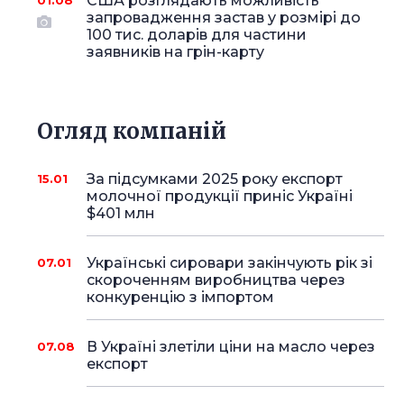
США розглядають можливість
01.08
запровадження застав у розмірі до
100 тис. доларів для частини
заявників на грін-карту
Огляд компаній
За підсумками 2025 року експорт
15.01
молочної продукції приніс Україні
$401 млн
Українські сировари закінчують рік зі
07.01
скороченням виробництва через
конкуренцію з імпортом
В Україні злетіли ціни на масло через
07.08
експорт