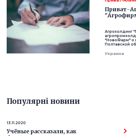
Приват-Алья
Приват-Аг
"Агрофир
Агрохолдинг "
агропромхолди
"НовоФарм" о 
Полтавской об
Украина
Популярнi новини
13.11.2020
Учёные рассказали, как