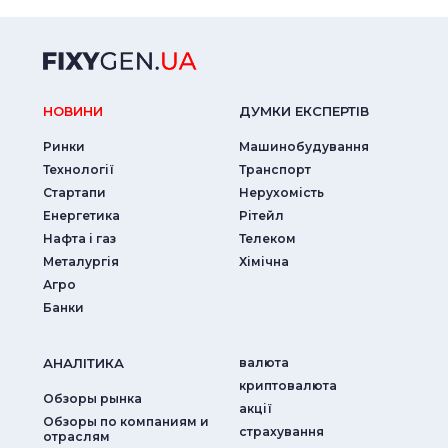
НОВИНИ
ДУМКИ ЕКСПЕРТIВ
Ринки
Машинобудування
Технології
Транспорт
Стартапи
Нерухомість
Енергетика
Рітейл
Нафта і газ
Телеком
Металургія
Хімічна
Агро
Банки
АНАЛIТИКА
валюта
криптовалюта
Обзоры рынка
акції
Обзоры по компаниям и
страхування
отраслям