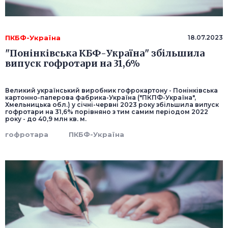
ПКБФ-Україна
18.07.2023
"Понінківська КБФ-Україна" збільшила
випуск гофротари на 31,6%
Великий український виробник гофрокартону - Понінківська
картонно-паперова фабрика-Україна ("ПКПФ-Україна",
Хмельницька обл.) у січні-червні 2023 року збільшила випуск
гофротари на 31,6% порівняно з тим самим періодом 2022
року - до 40,9 млн кв. м.
гофротара
ПКБФ-Україна