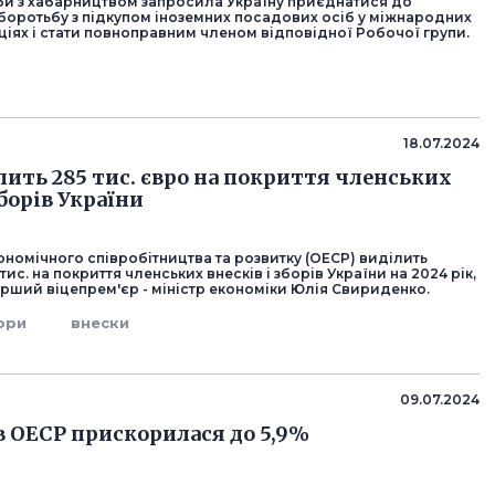
би з хабарництвом запросила Україну приєднатися до
 боротьбу з підкупом іноземних посадових осіб у міжнародних
іях і стати повноправним членом відповідної Робочої групи.
18.07.2024
лить 285 тис. євро на покриття членських
зборів України
ономічного співробітництва та розвитку (ОЕСР) виділить
ис. на покриття членських внесків і зборів України на 2024 рік,
рший віцепрем'єр - міністр економіки Юлія Свириденко.
ори
внески
09.07.2024
в ОЕСР прискорилася до 5,9%