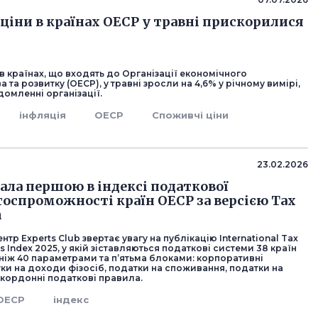
ціни в країнах ОЕСР у травні прискорилися
в країнах, що входять до Організації економічного
 та розвитку (ОЕСР), у травні зросли на 4,6% у річному вимірі,
домленні організації.
інфляція
ОЕСР
Споживчі ціни
23.02.2026
тала першою в індексі податкової
оспроможності країн ОЕСР за версією Tax
n
нтр Experts Club звертає увагу на публікацію International Tax
s Index 2025, у якій зіставляються податкові системи 38 країн
ніж 40 параметрами та п’ятьма блоками: корпоративні
ки на доходи фізосіб, податки на споживання, податки на
скордонні податкові правила.
ОЕСР
індекс