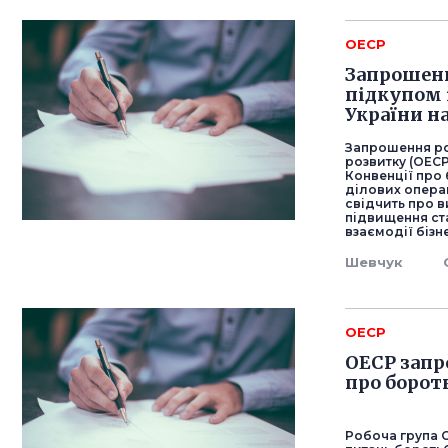
ОЕСР
Запрошенн
підкупом 
України н
Запрошення ро
розвитку (ОЕСР
Конвенції про
ділових операц
свідчить про в
підвищення ста
взаємодії бізн
Шевчук
ОЕСР
ОЕСР запр
про борот
Робоча група О