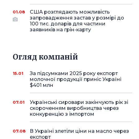
США розглядають можливість
01.08
запровадження застав у розмірі до
100 тис. доларів для частини
заявників на грін-карту
Огляд компаній
За підсумками 2025 року експорт
15.01
молочної продукції приніс Україні
$401 млн
Українські сировари закінчують рік зі
07.01
скороченням виробництва через
конкуренцію з імпортом
В Україні злетіли ціни на масло через
07.08
експорт