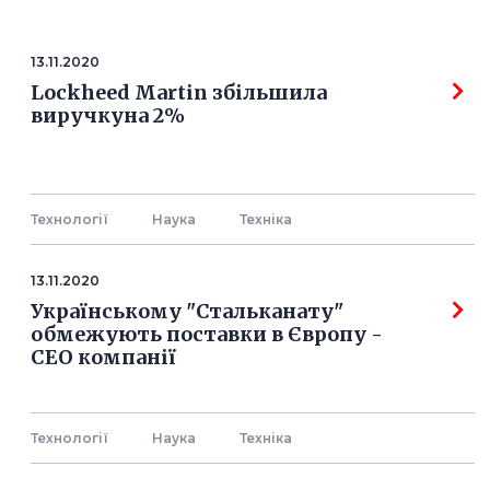
13.11.2020
Lockheed Martin збільшила
виручкуна 2%
Технології
Наука
Технiка
13.11.2020
Українському "Стальканату"
обмежують поставки в Європу -
СЕО компанії
Технології
Наука
Технiка