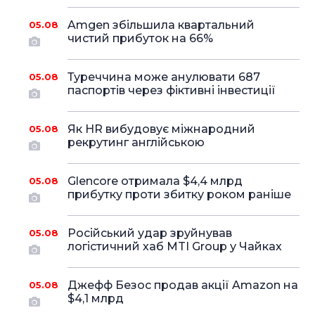
Amgen збільшила квартальний
05.08
чистий прибуток на 66%
Туреччина може анулювати 687
05.08
паспортів через фіктивні інвестиції
Як HR вибудовує міжнародний
05.08
рекрутинг англійською
Glencore отримала $4,4 млрд
05.08
прибутку проти збитку роком раніше
Російський удар зруйнував
05.08
логістичний хаб MTI Group у Чайках
Джефф Безос продав акції Amazon на
05.08
$4,1 млрд