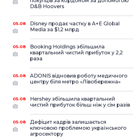
покупців за кордоном за допомогою
D&B Hoovers
Disney продає частку в A+E Global
05.08
Media за $1,2 млрд
Booking Holdings збільшила
05.08
квартальний чистий прибуток у 2,2
раза
ADONIS відновив роботу медичного
05.08
центру біля метро «Лівобережна»
Hershey збільшила квартальний
05.08
чистий прибуток більш ніж у сім разів
Дефіцит кадрів залишається
05.08
ключовою проблемою українського
агросектору