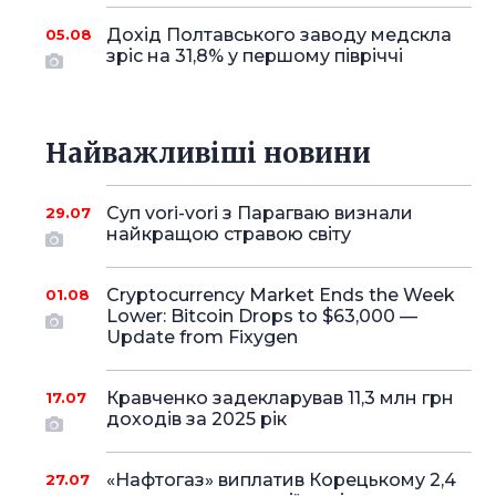
Дохід Полтавського заводу медскла
05.08
зріс на 31,8% у першому півріччі
Найважливіші новини
Суп vori-vori з Парагваю визнали
29.07
найкращою стравою світу
Cryptocurrency Market Ends the Week
01.08
Lower: Bitcoin Drops to $63,000 —
Update from Fixygen
Кравченко задекларував 11,3 млн грн
17.07
доходів за 2025 рік
«Нафтогаз» виплатив Корецькому 2,4
27.07