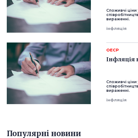
Споживчі ціни 
співробітництв
вираженні.
інфляція
ОЕСР
Інфляція 
Споживчі ціни 
співробітництв
вираженні.
інфляція
Популярнi новини