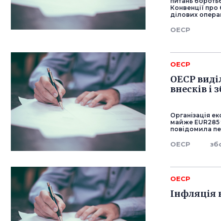
питань бороть
Конвенції про
ділових операц
ОЕСР
ОЕСР
ОЕСР виді
внесків і 
Організація ек
майже EUR285 т
повідомила пе
ОЕСР
зб
ОЕСР
Інфляція 