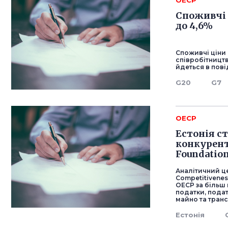
ОЕСР
Споживчі 
до 4,6%
Споживчі ціни 
співробітництва
йдеться в пові
G20
G7
ОЕСР
Естонія с
конкурент
Foundatio
Аналітичний це
Competitivenes
ОЕСР за більш 
податки, подат
майно та тран
Естонія