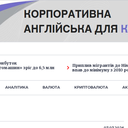
рибуток
Приплив мігрантів до Н
омашин» зріс до 6,5 млн
впав до мінімуму з 2010 р
АНАЛIТИКА
ВАЛЮТА
КРИПТОВАЛЮТА
АК
07.07.2026