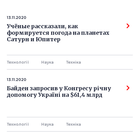
13.11.2020
Учёные рассказали, как
формируется погода на планетах
Сатурн и Юпитер
Технології
Наука
Технiка
13.11.2020
Байден запросив у Конгресу річну
допомогу Україні на $61,4 млрд
Технології
Наука
Технiка