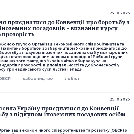
27.10.2025
я приєднатися до Конвенціі про боротьбу з
іноземних посадовців - визнання курсу
а прозорість
бочою групою Організації економічного співробітництва та
) із питань боротьби з хабарництвом України приєднатися до
 боротьбу з підкупом іноземних посадових осіб у міжнародних
іях і стати повноцінним членом відповідної Робочої групи
изнання того факту, що Україна чітко обирає курс на
ндартів прозорості, відповідальності та доброчесності у
есу, громадянського суспільства і влади.
ОЕСР
хабарництво
лобіст
25.10.2025
осила Україну приєднатися до Конвенції
ьбу з підкупом іноземних посадових осібм
рганізації економічного співробітництва та розвитку (ОЕСР) з