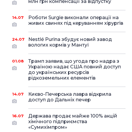
млн грн компенсації за відпустку
Роботи Surgie виконали операції на
14.07
живих свинях під керуванням хірургів
Nestlé Purina збудує новий завод
24.07
вологих кормів у Мантуї
Трамп заявив, що угода про надра з
01.08
Україною надає США повний доступ
до українських ресурсів
рідкоземельних елементів
Києво-Печерська лавра відкрила
14.07
доступ до Дальніх печер
Держава продає майже 100% акцій
16.07
хімічного підприємства
«Сумихімпром»