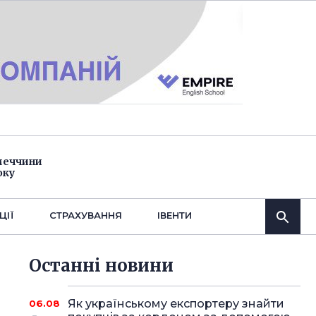
імеччини
оку
ЦІЇ
СТРАХУВАННЯ
IВЕНТИ
Останнi новини
Як українському експортеру знайти
06.08