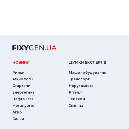
НОВИНИ
ДУМКИ ЕКСПЕРТIВ
Ринки
Машинобудування
Технології
Транспорт
Стартапи
Нерухомість
Енергетика
Рітейл
Нафта і газ
Телеком
Металургія
Хімічна
Агро
Банки