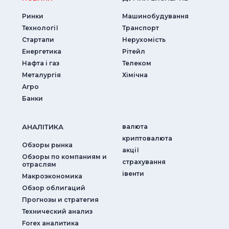
Ринки
Машинобудування
Технології
Транспорт
Стартапи
Нерухомість
Енергетика
Рітейл
Нафта і газ
Телеком
Металургія
Хімічна
Агро
Банки
АНАЛIТИКА
валюта
криптовалюта
Обзоры рынка
акції
Обзоры по компаниям и
страхування
отраслям
iвенти
Макроэкономика
Обзор облигаций
Прогнозы и стратегия
Технический анализ
Forex аналитика