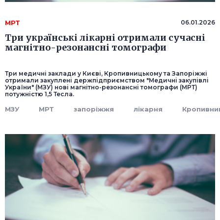
МРТ
06.01.2026
Три українські лікарні отримали сучасні
магнітно-резонансні томографи
Три медичні заклади у Києві, Кропивницькому та Запоріжжі
отримали закуплені держпідприємством "Медичні закупівлі
України" (МЗУ) нові магнітно-резонансні томографи (МРТ)
потужністю 1,5 Тесла.
МЗУ
МРТ
запоріжжя
лікарня
Кропивни