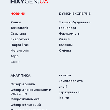
НОВИНИ
ДУМКИ ЕКСПЕРТIВ
Ринки
Машинобудування
Технології
Транспорт
Стартапи
Нерухомість
Енергетика
Рітейл
Нафта і газ
Телеком
Металургія
Хімічна
Агро
Банки
АНАЛIТИКА
валюта
криптовалюта
Обзоры рынка
акції
Обзоры по компаниям и
страхування
отраслям
iвенти
Макроэкономика
Обзор облигаций