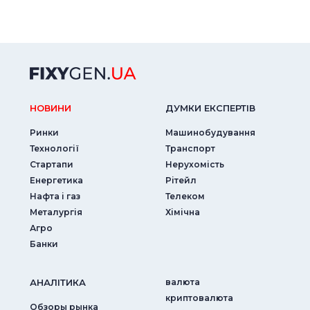
НОВИНИ
ДУМКИ ЕКСПЕРТIВ
Ринки
Машинобудування
Технології
Транспорт
Стартапи
Нерухомість
Енергетика
Рітейл
Нафта і газ
Телеком
Металургія
Хімічна
Агро
Банки
АНАЛIТИКА
валюта
криптовалюта
Обзоры рынка