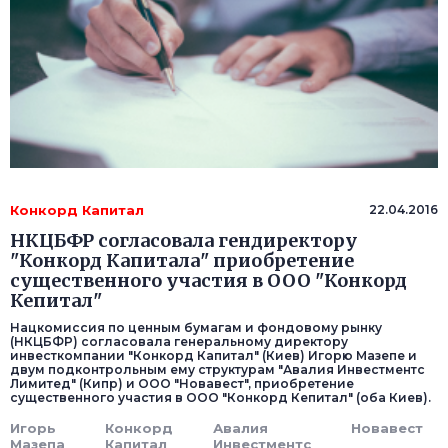
Конкорд Капитал
22.04.2016
НКЦБФР согласовала гендиректору
"Конкорд Капитала" приобретение
существенного участия в ООО "Конкорд
Кепитал"
Нацкомиссия по ценным бумагам и фондовому рынку
(НКЦБФР) согласовала генеральному директору
инвесткомпании "Конкорд Капитал" (Киев) Игорю Мазепе и
двум подконтрольным ему структурам "Авалия Инвестментс
Лимитед" (Кипр) и ООО "Новавест", приобретение
существенного участия в ООО "Конкорд Кепитал" (оба Киев).
Игорь
Конкорд
Авалия
Новавест
Мазепа
Капитал
Инвестментс