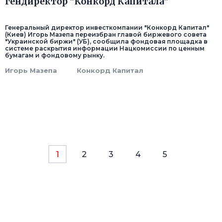
гендиректор "Конкорд Капитала"
Генеральный директор инвесткомпании "Конкорд Капитал"
(Киев) Игорь Мазепа переизбран главой биржевого совета
"Украинской биржи" (УБ), сообщила фондовая площадка в
системе раскрытия информации Нацкомиссии по ценным
бумагам и фондовому рынку.
Игорь Мазепа
Конкорд Капитал
1
2
3
4
5