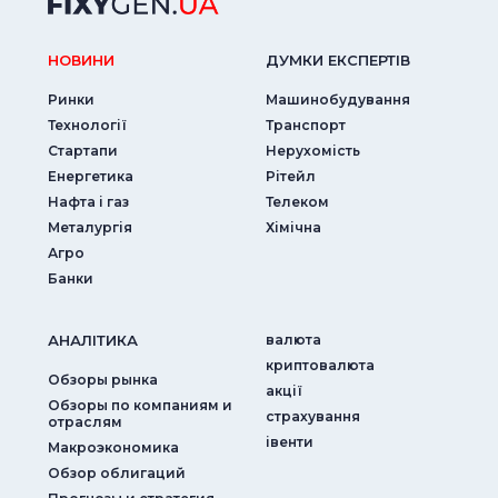
НОВИНИ
ДУМКИ ЕКСПЕРТIВ
Ринки
Машинобудування
Технології
Транспорт
Стартапи
Нерухомість
Енергетика
Рітейл
Нафта і газ
Телеком
Металургія
Хімічна
Агро
Банки
АНАЛIТИКА
валюта
криптовалюта
Обзоры рынка
акції
Обзоры по компаниям и
страхування
отраслям
iвенти
Макроэкономика
Обзор облигаций