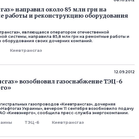
з
газ» направил около 85 млн грн на
е работы и реконструкцию оборудования
трансгаз», являющаяся оператором отечественной
ной системы, направила 85,8 млн грн на ремонтные работы и
 оборудования своих дочерних компаний.
Киевтрансгаз
з
12.09.2012
сгаз» возобновил газоснабжение ТЭЦ-6
рго»
гистральных газопроводов «Киевтрансгаз», дочерняя
«Нафтогаз Украины», вечером 11 сентября возобновило подачу
 ПАО «Киевэнерго», сообщила пресс-служба энергокомпании.
раины
ТЭЦ-6
Киевтрансгаз