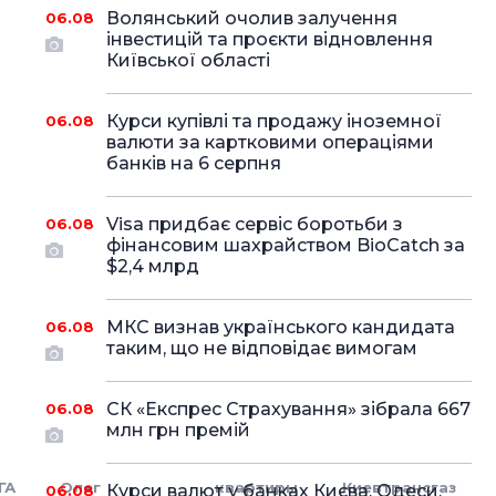
Волянський очолив залучення
06.08
інвестицій та проєкти відновлення
Київської області
Курси купівлі та продажу іноземної
06.08
валюти за картковими операціями
банків на 6 серпня
Visa придбає сервіс боротьби з
06.08
фінансовим шахрайством BioCatch за
$2,4 млрд
МКС визнав українського кандидата
06.08
таким, що не відповідає вимогам
СК «Експрес Страхування» зібрала 667
06.08
млн грн премій
ГА
Олег
квартиры
Киевтрансгаз
Курси валют у банках Києва, Одеси,
06.08