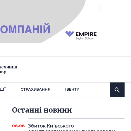
імеччини
оку
ЦІЇ
СТРАХУВАННЯ
IВЕНТИ
Останнi новини
Збиток Київського
06.08