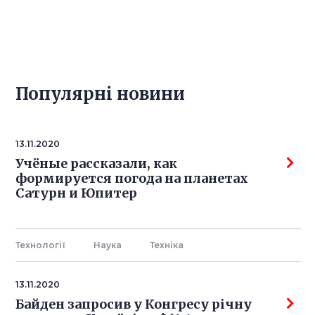
Популярнi новини
13.11.2020
Учёные рассказали, как
формируется погода на планетах
Сатурн и Юпитер
Технології
Наука
Технiка
13.11.2020
Байден запросив у Конгресу річну