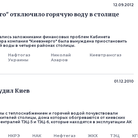
з
12.09.2012
го" отключило горячую воду в столице
зались заложниками финансовых проблем Кабинета
ера компания "Киевэнерго" была вынуждена приостановить
й воды в четырех районах столицы.
Нафтогаз
Николай
Киевтрансгаз
Украины
Азаров
з
01.12.2010
удил Киев
ы с теплоснабжением и горячей водой почувствовали
ителей столицы, дома которых обогреваются от киевских
ентралей ТЭЦ-5 и ТЭЦ-6, которые находятся в эксплуатации АК
НКРЭ
НАК
Нефтегаз
ЖКХ
ТЭЦ
КГ