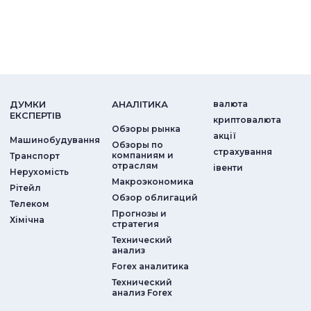
ДУМКИ
АНАЛIТИКА
валюта
ЕКСПЕРТIВ
криптовалюта
Обзоры рынка
акції
Машинобудування
Обзоры по
страхування
компаниям и
Транспорт
отраслям
iвенти
Нерухомість
Макроэкономика
Рітейл
Обзор облигаций
Телеком
Прогнозы и
Хімічна
стратегия
Технический
анализ
Forex аналитика
Технический
анализ Forex