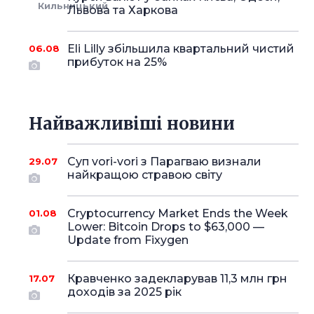
Кильницький
Львова та Харкова
Eli Lilly збільшила квартальний чистий
06.08
прибуток на 25%
Найважливіші новини
Суп vori-vori з Парагваю визнали
29.07
найкращою стравою світу
Cryptocurrency Market Ends the Week
01.08
Lower: Bitcoin Drops to $63,000 —
Update from Fixygen
Кравченко задекларував 11,3 млн грн
17.07
доходів за 2025 рік