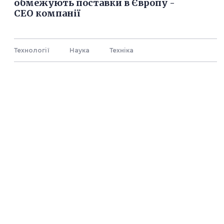
обмежують поставки в Європу -
СЕО компанії
Технології
Наука
Технiка