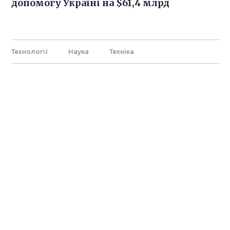
допомогу Україні на $61,4 млрд
Технології
Наука
Технiка