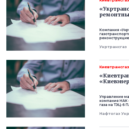
Киевтрансга
«Укртранс
ремонтны
Компания «Укр
газотранспорт
реконструкцию
Укртрансгаз
Киевтрансга
«Киевтран
«Киевэне
Управление ма
компания НАК 
газа на ТЭЦ-6
Нафтогаз Ук