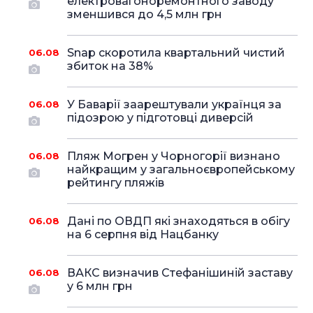
електровагоноремонтного заводу
зменшився до 4,5 млн грн
Snap скоротила квартальний чистий
06.08
збиток на 38%
У Баварії заарештували українця за
06.08
підозрою у підготовці диверсій
Пляж Могрен у Чорногорії визнано
06.08
найкращим у загальноєвропейському
рейтингу пляжів
Дані по ОВДП які знаходяться в обігу
06.08
на 6 серпня від Нацбанку
ВАКС визначив Стефанішиній заставу
06.08
у 6 млн грн