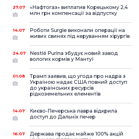
«Нафтогаз» виплатив Корецькому 2,4
27.07
млн грн компенсації за відпустку
Роботи Surgie виконали операції на
14.07
живих свинях під керуванням хірургів
Nestlé Purina збудує новий завод
24.07
вологих кормів у Мантуї
Трамп заявив, що угода про надра з
01.08
Україною надає США повний доступ
до українських ресурсів
рідкоземельних елементів
Києво-Печерська лавра відкрила
14.07
доступ до Дальніх печер
Держава продає майже 100% акцій
16.07