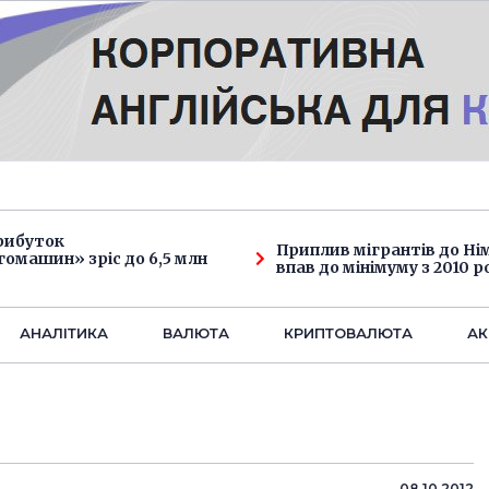
рибуток
Приплив мігрантів до Н
омашин» зріс до 6,5 млн
впав до мінімуму з 2010 р
АНАЛIТИКА
ВАЛЮТА
КРИПТОВАЛЮТА
АК
08.10.2012