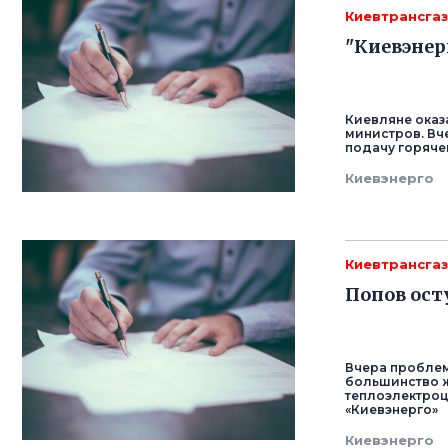
Киевтрансга
"Киевэнер
Киевляне ока
министров. Вч
подачу горяче
Киевэнерго
Киевтрансга
Попов ост
Вчера проблем
большинство ж
теплоэлектроц
«Киевэнерго»
Киевэнерго