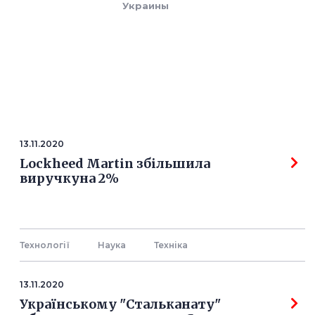
Украины
13.11.2020
Lockheed Martin збільшила
виручкуна 2%
Технології
Наука
Технiка
13.11.2020
Українському "Стальканату"