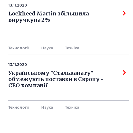
13.11.2020
Lockheed Martin збільшила
виручкуна 2%
Технології
Наука
Технiка
13.11.2020
Українському "Стальканату"
обмежують поставки в Європу -
СЕО компанії
Технології
Наука
Технiка