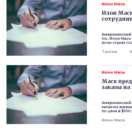
Илон Маск
Илон Маск
сотрудник
Американский 
Inc. Илон Маск
если станет гл
Twitter
Илон Маск
Маск пред
заказы на
Американский 
запахом жжены
по цене в $100
Илон Маск