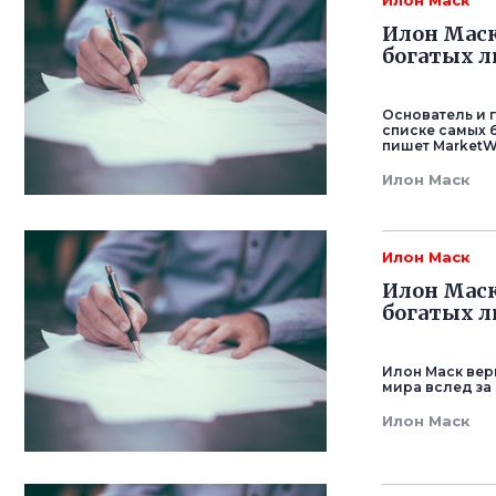
Илон Маск
Илон Маск
богатых 
Основатель и 
списке самых 
пишет MarketW
Илон Маск
Илон Маск
Илон Маск
богатых 
Илон Маск вер
мира вслед за
Илон Маск