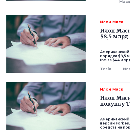
Мас
Илон Маск
Илон Маск
$8,5 млрд
Американский 
порядка $8,5 м
Inc. за $44 млр
Tesla
Ил
Илон Маск
Илон Маск
покупку T
Американский 
версии Forbes,
средств на по