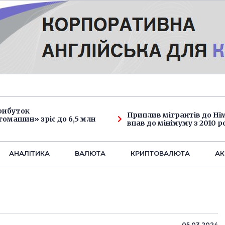
рибуток
Приплив мігрантів до Н
омашин» зріс до 6,5 млн
впав до мінімуму з 2010 р
АНАЛIТИКА
ВАЛЮТА
КРИПТОВАЛЮТА
АК
05.03.2024