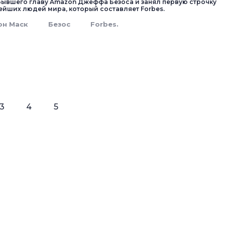
бывшего главу Amazon Джеффа Безоса и занял первую строчку
тейших людей мира, который составляет Forbes.
он Маск
Безос
Forbes.
3
4
5