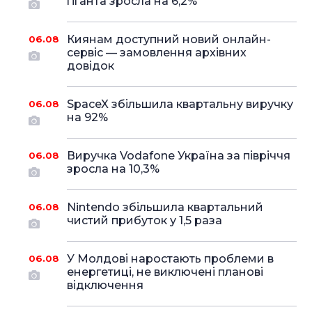
гіганта зросла на 6,2%
Киянам доступний новий онлайн-
06.08
сервіс — замовлення архівних
довідок
SpaceX збільшила квартальну виручку
06.08
на 92%
Виручка Vodafone Україна за півріччя
06.08
зросла на 10,3%
Nintendo збільшила квартальний
06.08
чистий прибуток у 1,5 раза
У Молдові наростають проблеми в
06.08
енергетиці, не виключені планові
відключення