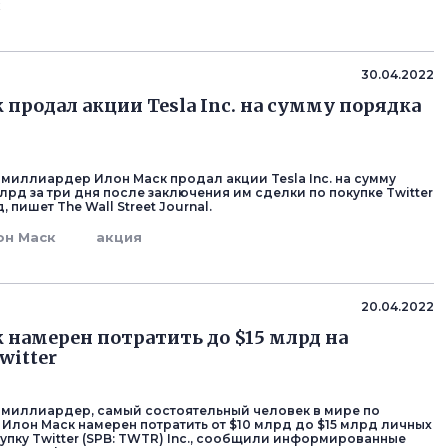
к
30.04.2022
 продал акции Tesla Inc. на сумму порядка
миллиардер Илон Маск продал акции Tesla Inc. на сумму
лрд за три дня после заключения им сделки по покупке Twitter
д, пишет The Wall Street Journal.
он Маск
акция
20.04.2022
 намерен потратить до $15 млрд на
witter
миллиардер, самый состоятельный человек в мире по
 Илон Маск намерен потратить от $10 млрд до $15 млрд личных
купку Twitter (SPB: TWTR) Inc., сообщили информированные