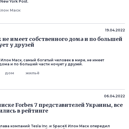
New York Post.
Илон Маск
19.04.2022
 не имеет собственного дома и по большей
ует у друзей
c. Илон Маск, самый богатый человек в мире, не имеет
дома и по большей части ночует у друзей.
дом
жильё
06.04.2022
писке Forbes 7 представителей Украины, все
ились в рейтинге
глава компаний Tesla Inc. и SpaceX Илон Маск опередил