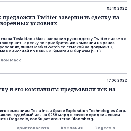
05.10.2022
 предложил Twitter завершить сделку на
оворенных условиях
глава Tesla Илон Маск направил руководству Twitter письмо с
завершить сделку по приобретению компании на ранее
условиях, пишет MarketWatch со ссылкой на документы,
е Комиссией по ценным бумагам и биржам (SEC).
Илон Маск
17.06.2022
ку и его компаниям предъявили иск на
его компаниям Tesla Inc. и Space Exploration Technologies Corp.
ъявлен судебный иск на $258 млрд в связи с продвижением
юты Dogecoin, сообщает агентство Bloomberg.
н
криптовалюта
Компания
Dogecoin