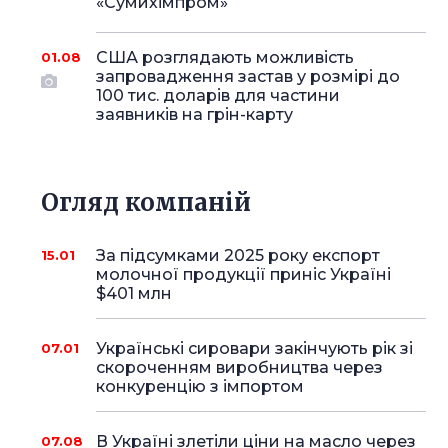
«Сумихімпром»
США розглядають можливість
01.08
запровадження застав у розмірі до
100 тис. доларів для частини
заявників на грін-карту
Огляд компаній
За підсумками 2025 року експорт
15.01
молочної продукції приніс Україні
$401 млн
Українські сировари закінчують рік зі
07.01
скороченням виробництва через
конкуренцію з імпортом
В Україні злетіли ціни на масло через
07.08