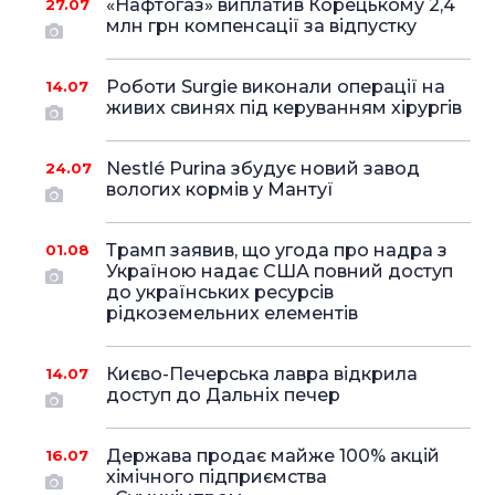
«Нафтогаз» виплатив Корецькому 2,4
27.07
млн грн компенсації за відпустку
Роботи Surgie виконали операції на
14.07
живих свинях під керуванням хірургів
Nestlé Purina збудує новий завод
24.07
вологих кормів у Мантуї
Трамп заявив, що угода про надра з
01.08
Україною надає США повний доступ
до українських ресурсів
рідкоземельних елементів
Києво-Печерська лавра відкрила
14.07
доступ до Дальніх печер
Держава продає майже 100% акцій
16.07
хімічного підприємства