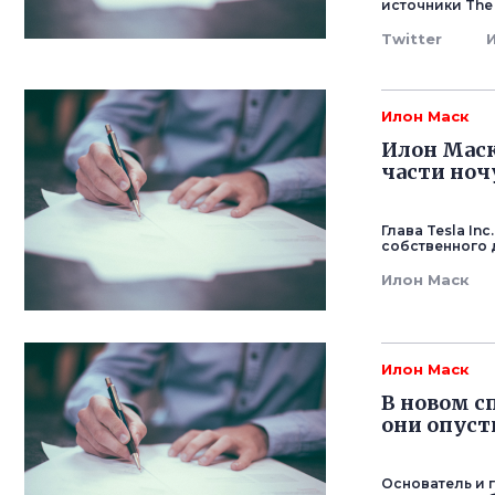
источники The 
Twitter
Илон Маск
Илон Маск
части ноч
Глава Tesla In
собственного 
Илон Маск
Илон Маск
В новом с
они опуст
Основатель и 