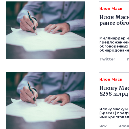
Илон Маск
Илон Маск
ранее обг
Миллиардер и 
предложением 
обговоренных 
обнародованны
Twitter
Илон Маск
Илону Мас
$258 млрд
Илону Маску и 
(SpaceX) пред
ими криптовал
иск
Ило