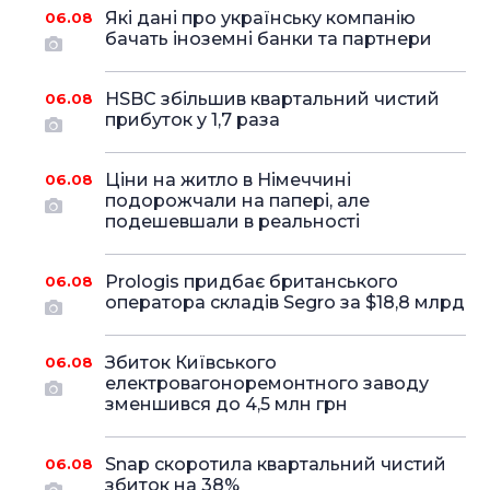
Які дані про українську компанію
06.08
бачать іноземні банки та партнери
HSBC збільшив квартальний чистий
06.08
прибуток у 1,7 раза
Ціни на житло в Німеччині
06.08
подорожчали на папері, але
подешевшали в реальності
Prologis придбає британського
06.08
оператора складів Segro за $18,8 млрд
Збиток Київського
06.08
електровагоноремонтного заводу
зменшився до 4,5 млн грн
Snap скоротила квартальний чистий
06.08
збиток на 38%