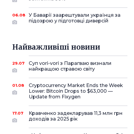
У Баварії заарештували українця за
06.08
підозрою у підготовці диверсій
Найважливіші новини
Суп vori-vori з Парагваю визнали
29.07
найкращою стравою світу
Cryptocurrency Market Ends the Week
01.08
Lower: Bitcoin Drops to $63,000 —
Update from Fixygen
Кравченко задекларував 11,3 млн грн
17.07
доходів за 2025 рік