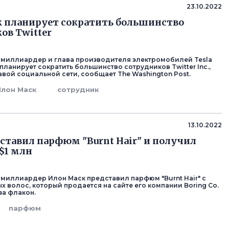
23.10.2022
 планирует сократить большинство
ов Twitter
миллиардер и глава производителя электромобилей Tesla
 планирует сократить большинство сотрудников Twitter Inc.,
авой социальной сети, сообщает The Washington Post.
Илон Маск
сотрудник
13.10.2022
ставил парфюм "Burnt Hair" и получил
 $1 млн
миллиардер Илон Маск представил парфюм "Burnt Hair" с
х волос, который продается на сайте его компании Boring Co.
 за флакон.
парфюм