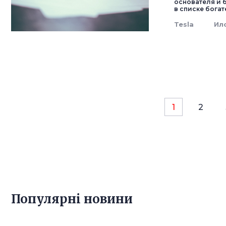
основателя и 
в списке бога
Tesla
Ил
1
2
Популярнi новини