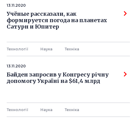
13.11.2020
Учёные рассказали, как
формируется погода на планетах
Сатурн и Юпитер
Технології
Наука
Технiка
13.11.2020
Байден запросив у Конгресу річну
допомогу Україні на $61,4 млрд
Технології
Наука
Технiка