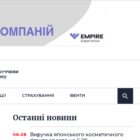
імеччини
оку
ЦІЇ
СТРАХУВАННЯ
IВЕНТИ
Останнi новини
Виручка японського косметичного
06.08