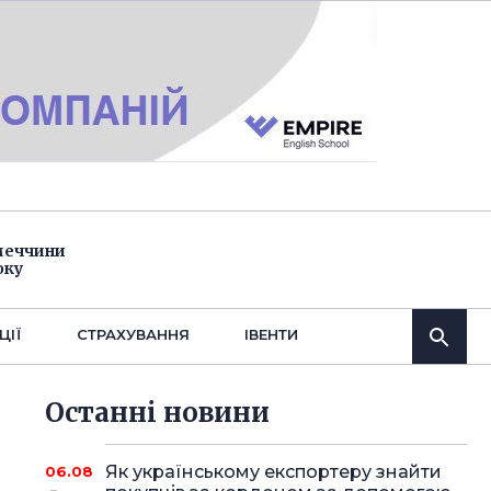
імеччини
оку
ЦІЇ
СТРАХУВАННЯ
IВЕНТИ
Останнi новини
Як українському експортеру знайти
06.08