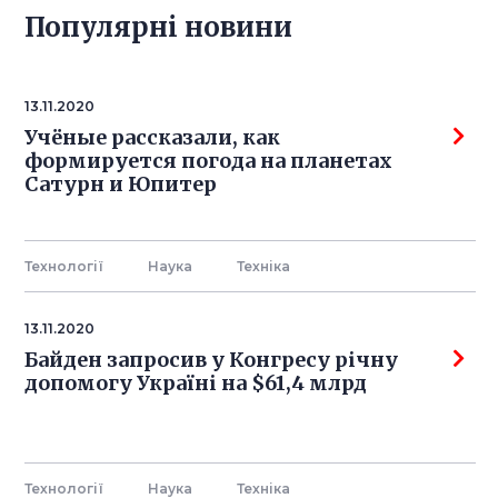
Популярнi новини
13.11.2020
Учёные рассказали, как
формируется погода на планетах
Сатурн и Юпитер
Технології
Наука
Технiка
13.11.2020
Байден запросив у Конгресу річну
допомогу Україні на $61,4 млрд
Технології
Наука
Технiка