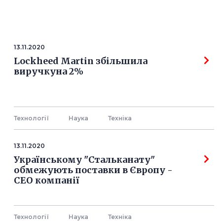
13.11.2020
Lockheed Martin збільшила
виручкуна 2%
Технології
Наука
Технiка
13.11.2020
Українському "Стальканату"
обмежують поставки в Європу -
СЕО компанії
Технології
Наука
Технiка