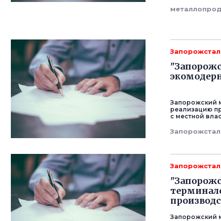
металлопро
Запорожстал
"Запорожс
экомодер
Запорожский 
реализацию п
с местной вла
Запорожстал
Запорожстал
"Запорожс
терминал
производс
Запорожский 