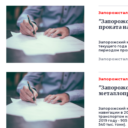
Запорожстал
"Запорожс
проката н
Запорожский м
текущего года
периодом прошл
Запорожстал
Запорожстал
"Запорожс
металлоп
Запорожский м
навигации в 2
транспортом н
2019 году - 905 
540 тыс. тонн).