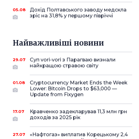
Дохід Полтавського заводу медскла
05.08
зріс на 31,8% у першому півріччі
Найважливіші новини
Суп vori-vori з Парагваю визнали
29.07
найкращою стравою світу
Cryptocurrency Market Ends the Week
01.08
Lower: Bitcoin Drops to $63,000 —
Update from Fixygen
Кравченко задекларував 11,3 млн грн
17.07
доходів за 2025 рік
«Нафтогаз» виплатив Корецькому 2,4
27.07