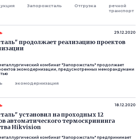
дукция
Запорожсталь
Отгрузка
речной
транспорт
ь
29.12.2020
таль" продолжает реализацию проектов
низации
металлургический комбинат "Запорожсталь" продолжает
роектов экомодернизации, предусмотренных меморандумами
стью
ь
экомодернизация
ь
18.12.2020
таль" установил на проходных 12
ов автоматического термоскрининга
тва Hikvision
металлургический комбинат "Запорожсталь" предпринимает