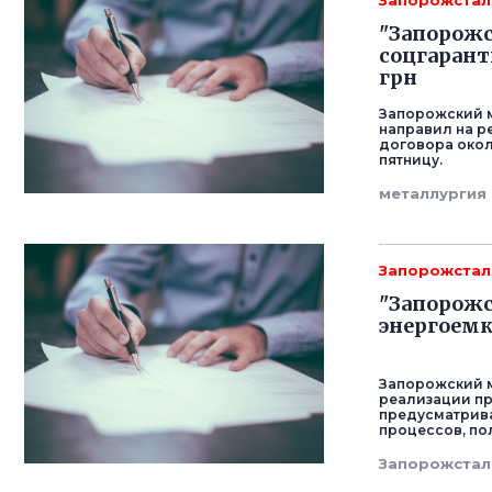
Запорожстал
"Запорожс
соцгарант
грн
Запорожский м
направил на р
договора окол
пятницу.
металлургия
Запорожстал
"Запорож
энергоемк
Запорожский м
реализации пр
предусматрив
процессов, по
Запорожстал