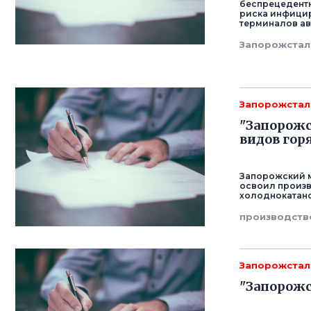
беспрецедентн
риска инфицир
терминалов ав
Запорожстал
Запорожстал
"Запорожс
видов гор
Запорожский м
освоил произв
холоднокатано
производств
Запорожстал
"Запорожс