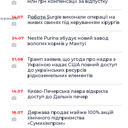
млн грн компенсації за відпустку
Роботи Surgie виконали операції на
14.07
скрининг
Hikvision.
живих свинях під керуванням хірургів
Nestlé Purina збудує новий завод
24.07
вологих кормів у Мантуї
Трамп заявив, що угода про надра з
01.08
Україною надає США повний доступ
до українських ресурсів
рідкоземельних елементів
Києво-Печерська лавра відкрила
14.07
доступ до Дальніх печер
Держава продає майже 100% акцій
16.07
хімічного підприємства
«Сумихімпром»