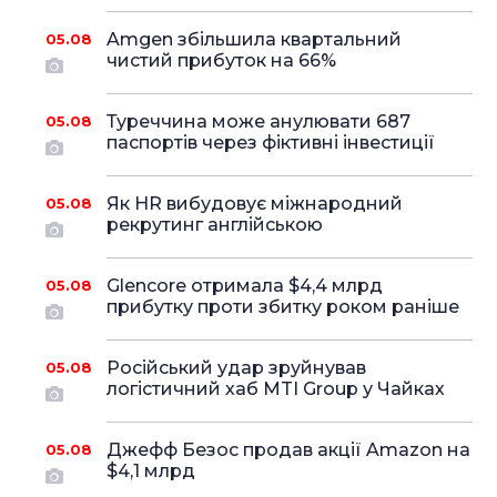
Amgen збільшила квартальний
05.08
чистий прибуток на 66%
Туреччина може анулювати 687
05.08
паспортів через фіктивні інвестиції
Як HR вибудовує міжнародний
05.08
рекрутинг англійською
Glencore отримала $4,4 млрд
05.08
прибутку проти збитку роком раніше
Російський удар зруйнував
05.08
логістичний хаб MTI Group у Чайках
Джефф Безос продав акції Amazon на
05.08
$4,1 млрд