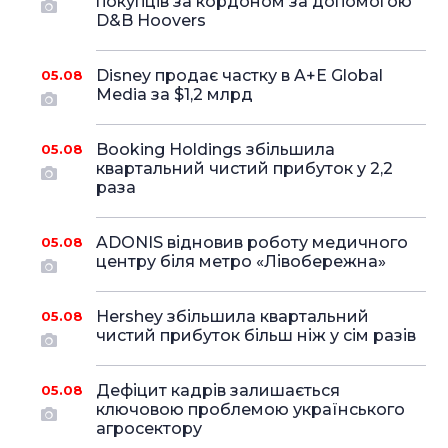
покупців за кордоном за допомогою
D&B Hoovers
Disney продає частку в A+E Global
05.08
Media за $1,2 млрд
Booking Holdings збільшила
05.08
квартальний чистий прибуток у 2,2
раза
ADONIS відновив роботу медичного
05.08
центру біля метро «Лівобережна»
Hershey збільшила квартальний
05.08
чистий прибуток більш ніж у сім разів
Дефіцит кадрів залишається
05.08
ключовою проблемою українського
агросектору