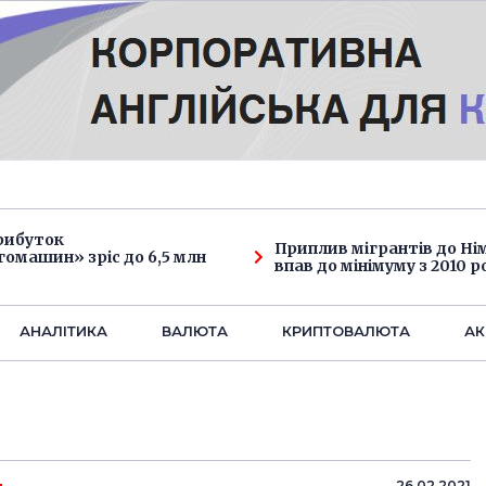
рибуток
Приплив мігрантів до Н
омашин» зріс до 6,5 млн
впав до мінімуму з 2010 р
АНАЛIТИКА
ВАЛЮТА
КРИПТОВАЛЮТА
АК
26.02.2021