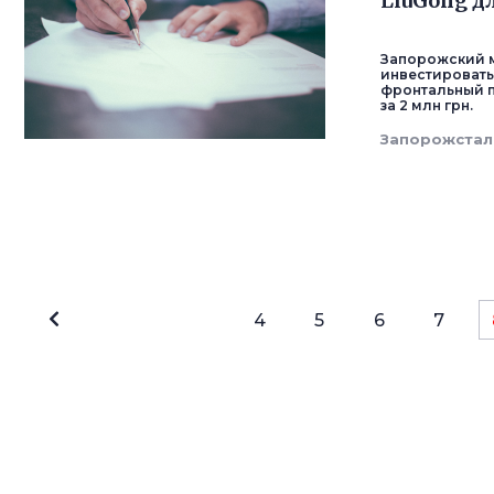
LiuGong д
Запорожский 
инвестировать
фронтальный п
за 2 млн грн.
Запорожстал
4
5
6
7