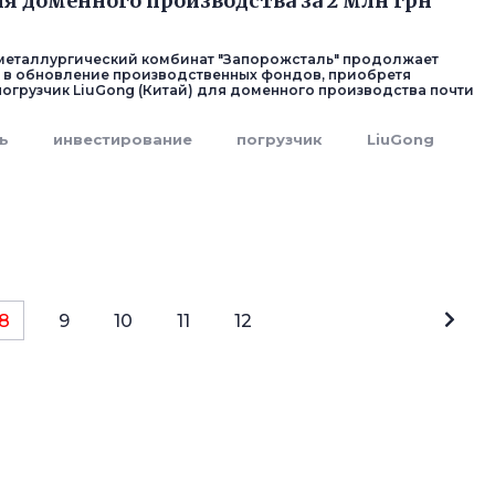
ля доменного производства за 2 млн грн
металлургический комбинат "Запорожсталь" продолжает
 в обновление производственных фондов, приобретя
огрузчик LiuGong (Китай) для доменного производства почти
ь
инвестирование
погрузчик
LiuGong
8
9
10
11
12