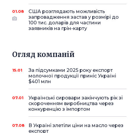
США розглядають можливість
01.08
запровадження застав у розмірі до
100 тис. доларів для частини
заявників на грін-карту
Огляд компаній
За підсумками 2025 року експорт
15.01
молочної продукції приніс Україні
$401 млн
Українські сировари закінчують рік зі
07.01
скороченням виробництва через
конкуренцію з імпортом
В Україні злетіли ціни на масло через
07.08
експорт