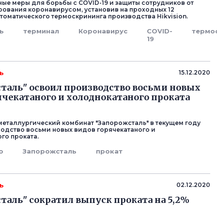
ые меры для борьбы с COVID-19 и защиты сотрудников от
ования коронавирусом, установив на проходных 12
томатического термоскрининга производства Hikvision.
ь
терминал
Коронавирус
COVID-
термо
19
ь
15.12.2020
таль" освоил производство восьми новых
ячекатаного и холоднокатаного проката
еталлургический комбинат "Запорожсталь" в текущем году
одство восьми новых видов горячекатаного и
го проката.
о
Запорожсталь
прокат
ь
02.12.2020
таль" сократил выпуск проката на 5,2%