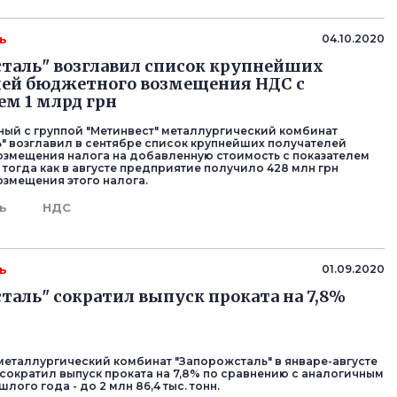
ь
04.10.2020
таль" возглавил список крупнейших
лей бюджетного возмещения НДС с
ем 1 млрд грн
й с группой "Метинвест" металлургический комбинат
" возглавил в сентябре список крупнейших получателей
змещения налога на добавленную стоимость с показателем
, тогда как в августе предприятие получило 428 млн грн
змещения этого налога.
ь
НДС
ь
01.09.2020
таль" сократил выпуск проката на 7,8%
еталлургический комбинат "Запорожсталь" в январе-августе
 сократил выпуск проката на 7,8% по сравнению с аналогичным
ого года - до 2 млн 86,4 тыс. тонн.