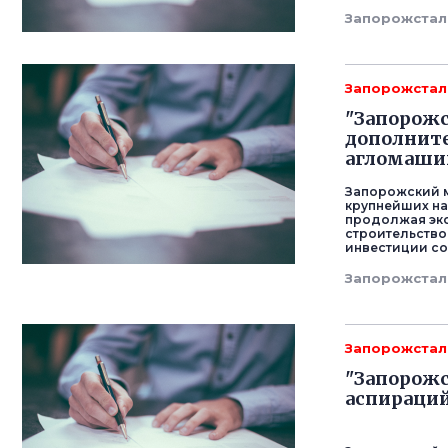
Запорожстал
Запорожстал
"Запорожс
дополните
агломаши
Запорожский м
крупнейших на
продолжая эк
строительство
инвестиции сос
Запорожстал
Запорожстал
"Запорожс
аспираций