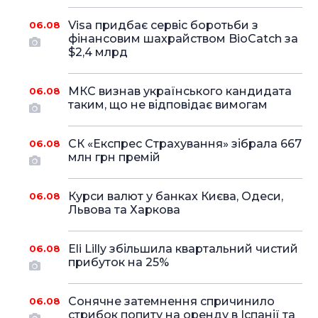
Visa придбає сервіс боротьби з
06.08
фінансовим шахрайством BioCatch за
$2,4 млрд
МКС визнав українського кандидата
06.08
таким, що не відповідає вимогам
СК «Експрес Страхування» зібрала 667
06.08
млн грн премій
Курси валют у банках Києва, Одеси,
06.08
Львова та Харкова
Eli Lilly збільшила квартальний чистий
06.08
прибуток на 25%
Сонячне затемнення спричинило
06.08
стрибок попиту на оренду в Іспанії та