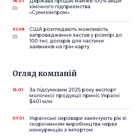
Держава продає майже 100% акцій
16.07
хімічного підприємства
«Сумихімпром»
США розглядають можливість
01.08
запровадження застав у розмірі до
100 тис. доларів для частини
заявників на грін-карту
Огляд компаній
За підсумками 2025 року експорт
15.01
молочної продукції приніс Україні
$401 млн
Українські сировари закінчують рік зі
07.01
скороченням виробництва через
конкуренцію з імпортом