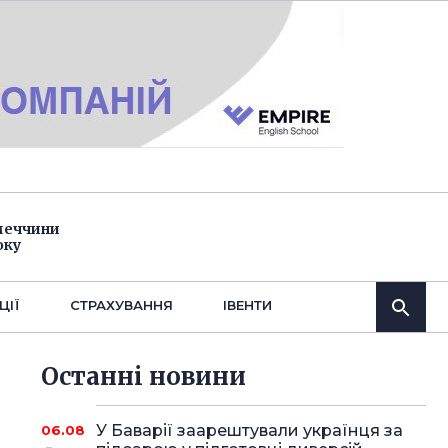
імеччини
оку
ЦІЇ
СТРАХУВАННЯ
IВЕНТИ
Останнi новини
У Баварії заарештували українця за
06.08