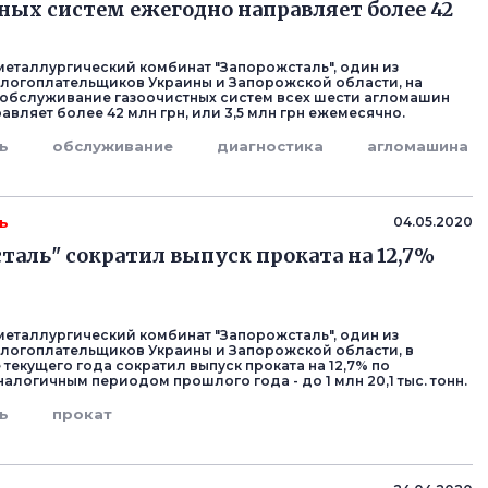
ных систем ежегодно направляет более 42
еталлургический комбинат "Запорожсталь", один из
логоплательщиков Украины и Запорожской области, на
 обслуживание газоочистных систем всех шести агломашин
вляет более 42 млн грн, или 3,5 млн грн ежемесячно.
ь
обслуживание
диагностика
агломашина
ь
04.05.2020
таль" сократил выпуск проката на 12,7%
еталлургический комбинат "Запорожсталь", один из
логоплательщиков Украины и Запорожской области, в
текущего года сократил выпуск проката на 12,7% по
алогичным периодом прошлого года - до 1 млн 20,1 тыс. тонн.
ь
прокат