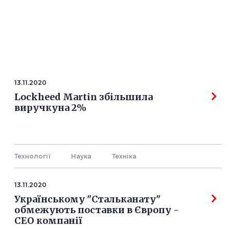
13.11.2020
Lockheed Martin збільшила
виручкуна 2%
Технології
Наука
Технiка
13.11.2020
Українському "Стальканату"
обмежують поставки в Європу -
СЕО компанії