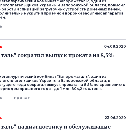
еталлургический комбинат "Запорожсталь", один из
логоплательщиков Украины и Запорожской области, повысил
 работы аспираций загрузочных устройств доменных печей,
олнительные укрытия приемной воронки засыпных аппаратов
и 4.
ь
ь
04.08.2020
таль" сократил выпуск проката на 8,5%
еталлургический комбинат "Запорожсталь", один из
логоплательщиков Украины и Запорожской области, в
екущего года сократил выпуск проката на 8,5% по сравнению с
риодом прошлого года - до 1 млн 804,2 тыс. тонн.
ь
прокат
ь
23.06.2020
таль" на диагностику и обслуживание