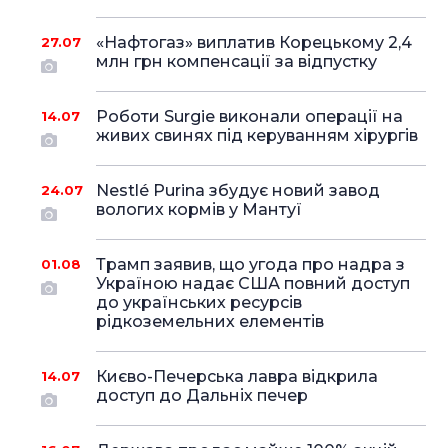
«Нафтогаз» виплатив Корецькому 2,4
27.07
млн грн компенсації за відпустку
Роботи Surgie виконали операції на
14.07
живих свинях під керуванням хірургів
Nestlé Purina збудує новий завод
24.07
вологих кормів у Мантуї
Трамп заявив, що угода про надра з
01.08
Україною надає США повний доступ
до українських ресурсів
рідкоземельних елементів
Києво-Печерська лавра відкрила
14.07
доступ до Дальніх печер