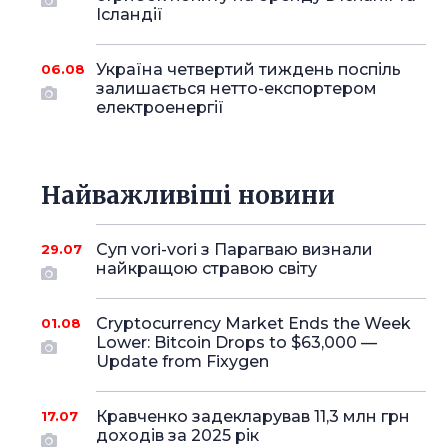
Ісландії
Україна четвертий тиждень поспіль
06.08
залишається нетто-експортером
електроенергії
Найважливіші новини
Суп vori-vori з Парагваю визнали
29.07
найкращою стравою світу
Cryptocurrency Market Ends the Week
01.08
Lower: Bitcoin Drops to $63,000 —
Update from Fixygen
Кравченко задекларував 11,3 млн грн
17.07
доходів за 2025 рік