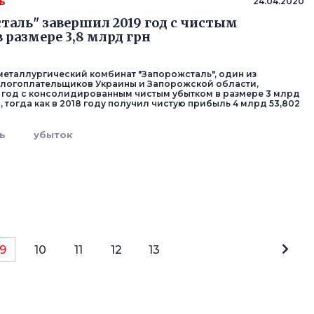
ь
24.04.2020
таль" завершил 2019 год с чистым
 размере 3,8 млрд грн
еталлургический комбинат "Запорожсталь", один из
логоплательщиков Украины и Запорожской области,
 год с консолидированным чистым убытком в размере 3 млрд
н, тогда как в 2018 году получил чистую прибыль 4 млрд 53,802
ь
убыток
9
10
11
12
13