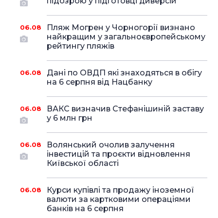
підозрою у підготовці диверсій
Пляж Могрен у Чорногорії визнано
06.08
найкращим у загальноєвропейському
рейтингу пляжів
Дані по ОВДП які знаходяться в обігу
06.08
на 6 серпня від Нацбанку
ВАКС визначив Стефанішиній заставу
06.08
у 6 млн грн
Волянський очолив залучення
06.08
інвестицій та проєкти відновлення
Київської області
Курси купівлі та продажу іноземної
06.08
валюти за картковими операціями
банків на 6 серпня