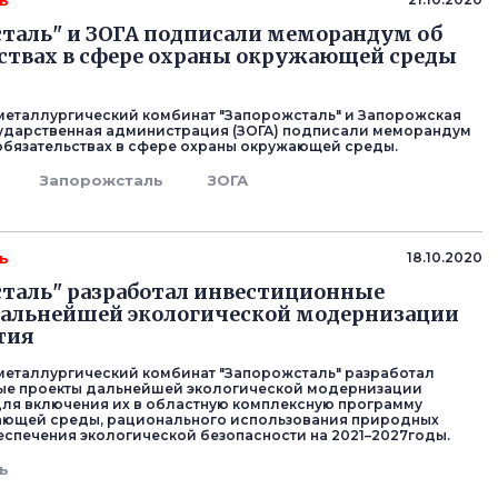
ь
таль" и ЗОГА подписали меморандум об
ствах в сфере охраны окружающей среды
еталлургический комбинат "Запорожсталь" и Запорожская
ударственная администрация (ЗОГА) подписали меморандум
обязательствах в сфере охраны окружающей среды.
Запорожсталь
ЗОГА
ь
18.10.2020
таль" разработал инвестиционные
дальнейшей экологической модернизации
тия
еталлургический комбинат "Запорожсталь" разработал
ые проекты дальнейшей экологической модернизации
ля включения их в областную комплексную программу
ающей среды, рационального использования природных
еспечения экологической безопасности на 2021–2027годы.
ь