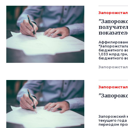
Запорожстал
"Запорожс
получате
показател
Аффилированны
"Запорожсталь
бюджетного во
1,033 млрд грн
бюджетного во
Запорожстал
Запорожстал
"Запорожс
Запорожский м
текущего года
периодом прошл