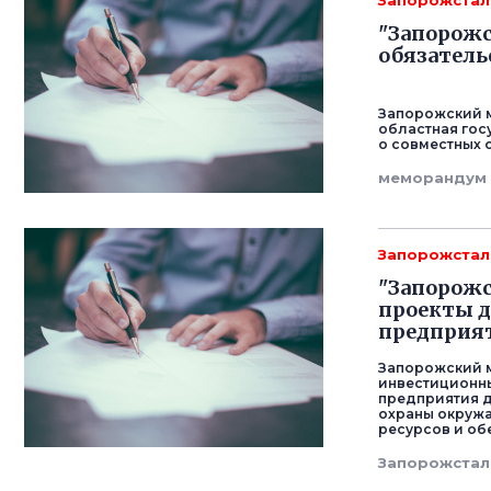
Запорожстал
"Запорожс
обязатель
Запорожский м
областная гос
о совместных 
меморандум
Запорожстал
"Запорожс
проекты 
предприя
Запорожский м
инвестиционн
предприятия д
охраны окруж
ресурсов и об
Запорожстал