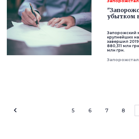
Запорожстал
"Запорожс
убытком в
Запорожский м
крупнейших на
завершил 2019
880,311 млн гр
млн грн.
Запорожстал
5
6
7
8