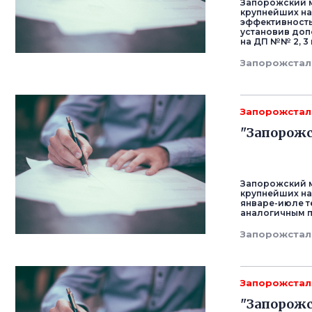
Запорожский м
крупнейших на
эффективность
установив доп
на ДП №№ 2, 3 
Запорожстал
Запорожстал
"Запорожс
Запорожский м
крупнейших на
январе-июле т
аналогичным пе
Запорожстал
Запорожстал
"Запорожс