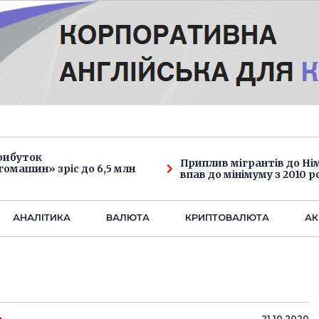
рибуток
Приплив мігрантів до Н
омашин» зріс до 6,5 млн
впав до мінімуму з 2010 р
АНАЛIТИКА
ВАЛЮТА
КРИПТОВАЛЮТА
АК
21.10.2020