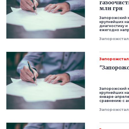
газоочист
млн грн
Запорожский м
крупнейших на
диагностику и
ежегодно напра
Запорожстал
Запорожстал
"Запорожс
Запорожский м
крупнейших на
январе-апреле 
сравнению с ан
Запорожстал