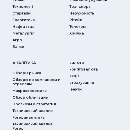
Технології
Транспорт
Стартапи
Нерухомість
Енергетика
Рітейл
Нафта і газ
Телеком
Металургія
Хімічна
Агро
Банки
АНАЛIТИКА
валюта
криптовалюта
Обзоры рынка
акції
Обзоры по компаниям и
страхування
отраслям
iвенти
Макроэкономика
Обзор облигаций
Прогнозы и стратегия
Технический анализ
Forex аналитика
Технический анализ
Forex