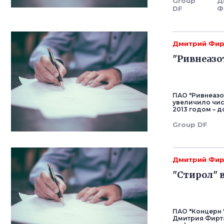
Group
Д
DF
Ф
Дмитрий Фи
"Ривнеазо
ПАО "Ривнеазо
увеличило чист
2013 годом – д
Group DF
Дмитрий Фи
"Стирол" в
ПАО "Концерн 
Дмитрия Фирташ