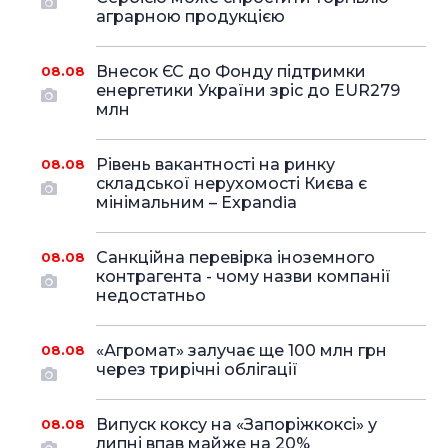
аграрною продукцією
Внесок ЄС до Фонду підтримки
08.08
енергетики України зріс до EUR279
млн
Рівень вакантності на ринку
08.08
складської нерухомості Києва є
мінімальним – Expandia
Санкційна перевірка іноземного
08.08
контрагента - чому назви компанії
недостатньо
«Агромат» залучає ще 100 млн грн
08.08
через трирічні облігації
Випуск коксу на «Запоріжкоксі» у
08.08
липні впав майже на 20%