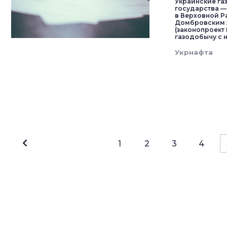
Украинские га
государства —
в Вер­ховной Р
Дом­б­ровским
(законопроект 
газодобычу с н
Укрнафта
1
2
3
4