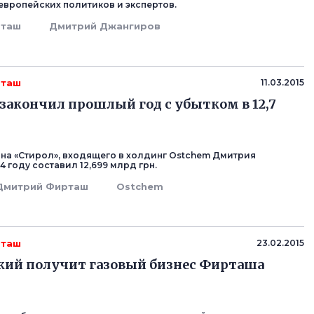
 европейских политиков и экспертов.
рташ
Дмитрий Джангиров
рташ
11.03.2015
закончил прошлый год с убытком в 12,7
на «Стирол», входящего в холдинг Ostchem Дмитрия
4 году составил 12,699 млрд грн.
Дмитрий Фирташ
Ostchem
рташ
23.02.2015
кий получит газовый бизнес Фирташа