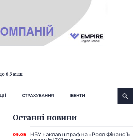
о 6,5 млн
ЦІЇ
СТРАХУВАННЯ
IВЕНТИ
Останнi новини
НБУ наклав штраф на «Роял Фінанс 1»
09.08