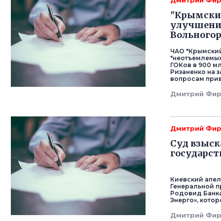
Дмитрий Фи
"Крымски
улучшений
Вольногор
ЧАО "Крымский
"неотъемлемых
ГОКов в 900 м
Ризаненко на 
вопросам прив
Дмитрий Фи
Дмитрий Фи
Суд взыск
государст
Киевский апел
Генеральной п
Родовид Банка
Энерго», кото
Дмитрий Фи