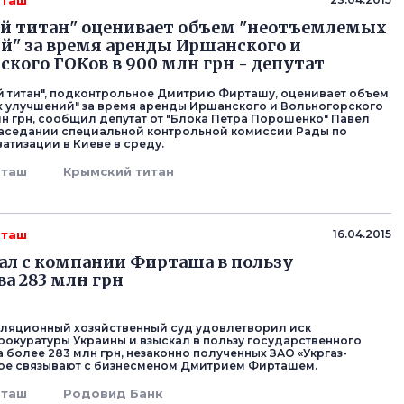
рташ
й титан" оценивает объем "неотъемлемых
" за время аренды Иршанского и
ского ГОКов в 900 млн грн - депутат
 титан", подконтрольное Дмитрию Фирташу, оценивает объем
 улучшений" за время аренды Иршанского и Вольногорского
лн грн, сообщил депутат от "Блока Петра Порошенко" Павел
заседании специальной контрольной комиссии Рады по
атизации в Киеве в среду.
рташ
Крымский титан
рташ
16.04.2015
ал с компании Фирташа в пользу
ва 283 млн грн
ляционный хозяйственный суд удовлетворил иск
рокуратуры Украины и взыскал в пользу государственного
 более 283 млн грн, незаконно полученных ЗАО «Укргаз-
рое связывают с бизнесменом Дмитрием Фирташем.
рташ
Родовид Банк