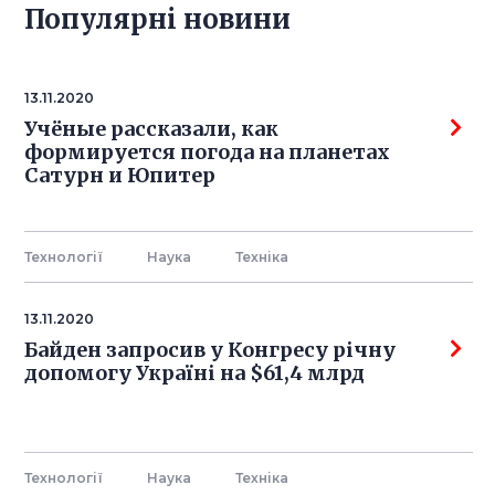
Популярнi новини
13.11.2020
Учёные рассказали, как
формируется погода на планетах
Сатурн и Юпитер
Технології
Наука
Технiка
13.11.2020
Байден запросив у Конгресу річну
допомогу Україні на $61,4 млрд
Технології
Наука
Технiка