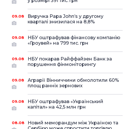
у розмірі 391 тис. грн
Виручка Papa John’s у другому
09.08
кварталі знизилася на 8,8%
НБУ оштрафував фінансову компанію
09.08
«Гроувей» на 799 тис. грн
НБУ покарав Райффайзен Банк за
09.08
порушення фінмоніторингу
Аграрії Вінниччини обмолотили 60%
09.08
площ ранніх зернових
НБУ оштрафував «Український
09.08
капітал» на 42,5 млн грн
Новий меморандум між Україною та
08.08
Сербією може спростити торгівлю