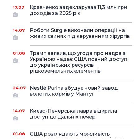
Кравченко задекларував 11,3 млн грн
17.07
доходів за 2025 рік
Роботи Surgie виконали операції на
14.07
живих свинях під керуванням хірургів
Трамп заявив, що угода про надра з
01.08
Україною надає США повний доступ
до українських ресурсів
рідкоземельних елементів
Nestlé Purina збудує новий завод
24.07
вологих кормів у Мантуї
Києво-Печерська лавра відкрила
14.07
доступ до Дальніх печер
США розглядають можливість
01.08