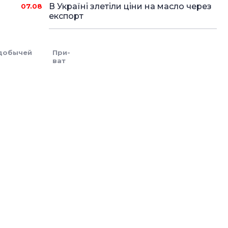
В Україні злетіли ціни на масло через
07.08
експорт
добычей
При­
ват