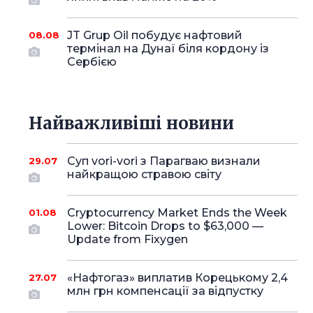
JT Grup Oil побудує нафтовий
08.08
термінал на Дунаї біля кордону із
Сербією
Найважливіші новини
Суп vori-vori з Парагваю визнали
29.07
найкращою стравою світу
Cryptocurrency Market Ends the Week
01.08
Lower: Bitcoin Drops to $63,000 —
Update from Fixygen
«Нафтогаз» виплатив Корецькому 2,4
27.07
млн грн компенсації за відпустку