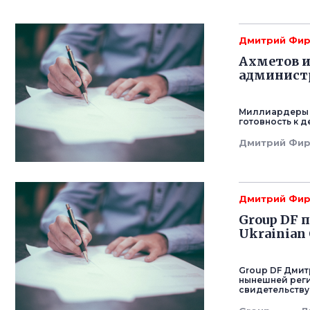
Дмитрий Фи
Ахметов и
админист
Миллиардеры 
готовность к 
Дмитрий Фи
Дмитрий Фи
Group DF 
Ukrainian 
Group DF Дмит
нынешней регис
свидетельству