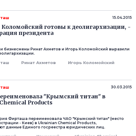
рташ
15.04.2015
 Коломойский готовы к деолигархизации, -
рация президента
и бизнесмены Ринат Ахметов и Игорь Коломойский выразили
деолигархизации.
рташ
Ринат Ахметов
Игорь Коломойский
рташ
30.03.2015
переименовала "Крымский титан" в
Chemical Products
рия Фирташа переименовала ЧАО "Крымский титан" (место
трации - Киев) в Ukrainian Chemical Products,
ют данные Единого госреестра юридических лиц.