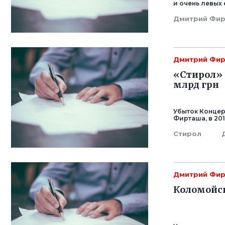
и очень левых
Дмитрий Фи
Дмитрий Фи
«Стирол» 
млрд грн
Убыток Концер
Фирташа, в 201
Стирол
Дмитрий Фи
Коломойс