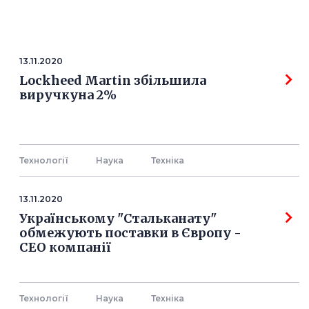
13.11.2020
Lockheed Martin збільшила
виручкуна 2%
Технології
Наука
Технiка
13.11.2020
Українському "Стальканату"
обмежують поставки в Європу -
СЕО компанії
Технології
Наука
Технiка