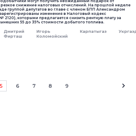
зодобытчики могут получить неожиданный подарок от
 резкое снижение налоговых отчислений. На прошлой неделе
аде группой депутатов во главе с членом БПП Алек­санд­ром
 зарегистрированы изменения в Налоговый кодекс
№ 2120), которыми предлагается снизить рентную плату за
ы­нешних 55 до 35% стоимости до­бытого топлива.
Дмитрий
Игорь
Карпатыгаз
Укргаз
Фирташ
Коломойский
5
6
7
8
9