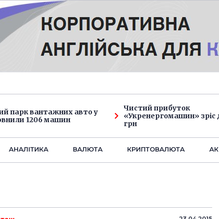
Чистий прибуток
ий парк вантажних авто у
«Укренергомашин» зріс д
овнили 1206 машин
грн
АНАЛIТИКА
ВАЛЮТА
КРИПТОВАЛЮТА
АК
23.04.2015