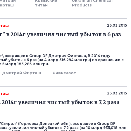
митрий
Крымский
Ukrainian Chemical
ирташ
титан
Products
рташ
26.03.2015
т" в 2014г увеличил чистый убыток в 6 раз
т", входящее в Group DF Дмитрия Фирташа, В 2014 году
ый убыток в 6 раз (на 4 млрд 316,294 млн грн) по сравнению с
о 5 млрд 183,285 млн грн.
Дмитрий Фирташ
Ривнеазот
рташ
26.03.2015
 2014г увеличил чистый убыток в 7,2 раза
"Стирол" (Горловка Донецкой обл.), входящее в Group DF
а, увеличил чистый убыток в 7,2 раза (на 10 млрд 935,018 млн