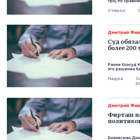
грн) по сравне
Стирол
Дмитрий Фи
Суд обяза
более 200
Ранее Хозсуд 
это решение б
Надра
G
D
Дмитрий Фи
Фирташ на
политиков
Бизнесмен Дм