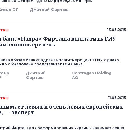
нию с 2013 годом – до 12 млрд 699,223 млн грн.
Group DF
Дмитрий Фирташ
рташ
13.03.2015
л банк «Надра» Фирташа выплатить ГИУ
 миллионов гривень
Киева обязал банк «Надра» выплатить проценты ГИУ, однако
ыло обжаловано представителями банка.
roup
Дмитрий
Centragas Holding
F
Фирташ
AG
рташ
11.03.2015
нимает левых и очень левых европейских
, — эксперт
итрий Фирташ для реформирования Украины нанимает левых