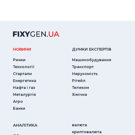
НОВИНИ
ДУМКИ ЕКСПЕРТIВ
Ринки
Машинобудування
Технології
Транспорт
Стартапи
Нерухомість
Енергетика
Рітейл
Нафта і газ
Телеком
Металургія
Хімічна
Агро
Банки
АНАЛIТИКА
валюта
криптовалюта