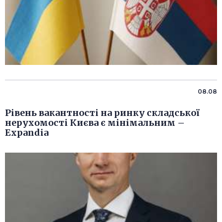
08.08
Рівень вакантності на ринку складської
нерухомості Києва є мінімальним –
Expandia