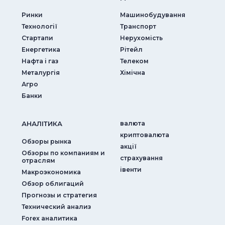
Ринки
Машинобудування
Технології
Транспорт
Стартапи
Нерухомість
Енергетика
Рітейл
Нафта і газ
Телеком
Металургія
Хімічна
Агро
Банки
АНАЛIТИКА
валюта
криптовалюта
Обзоры рынка
акції
Обзоры по компаниям и
страхування
отраслям
iвенти
Макроэкономика
Обзор облигаций
Прогнозы и стратегия
Технический анализ
Forex аналитика