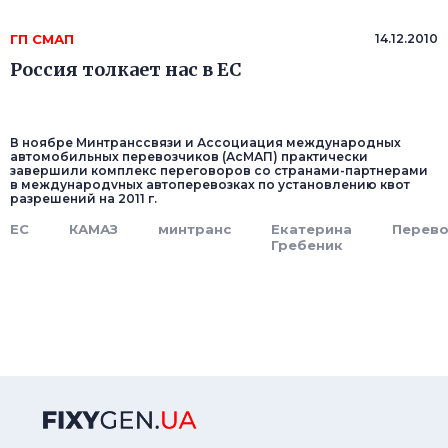
ГП СМАП
14.12.2010
Россия толкает нас в ЕС
В ноябре Минтранссвязи и Ассоциация международных
автомобильных перевозчиков (АсМАП) практически
завершили комплекс переговоров со странами-партнерами
в международvных автоперевозках по установлению квот
разрешений на 2011 г.
ЕС
КАМАЗ
минтранс
Екатерина
Перево
Гребеник