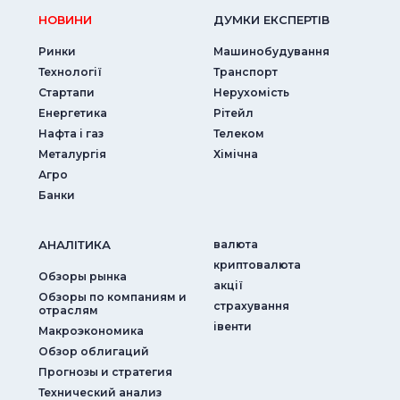
НОВИНИ
ДУМКИ ЕКСПЕРТIВ
Ринки
Машинобудування
Технології
Транспорт
Стартапи
Нерухомість
Енергетика
Рітейл
Нафта і газ
Телеком
Металургія
Хімічна
Агро
Банки
АНАЛIТИКА
валюта
криптовалюта
Обзоры рынка
акції
Обзоры по компаниям и
страхування
отраслям
iвенти
Макроэкономика
Обзор облигаций
Прогнозы и стратегия
Технический анализ