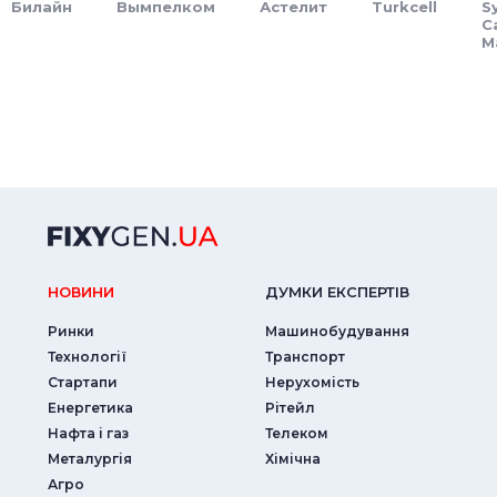
Билайн
Вымпелком
Астелит
Turkcell
S
C
M
НОВИНИ
ДУМКИ ЕКСПЕРТIВ
Ринки
Машинобудування
Технології
Транспорт
Стартапи
Нерухомість
Енергетика
Рітейл
Нафта і газ
Телеком
Металургія
Хімічна
Агро