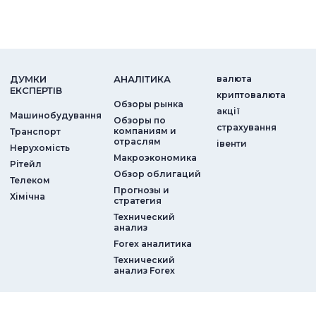
ДУМКИ
АНАЛIТИКА
валюта
ЕКСПЕРТIВ
криптовалюта
Обзоры рынка
акції
Машинобудування
Обзоры по
страхування
компаниям и
Транспорт
отраслям
iвенти
Нерухомість
Макроэкономика
Рітейл
Обзор облигаций
Телеком
Прогнозы и
Хімічна
стратегия
Технический
анализ
Forex аналитика
Технический
анализ Forex