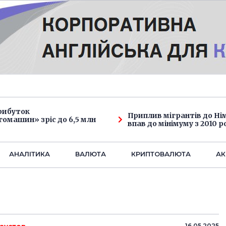
рибуток
Приплив мігрантів до Н
омашин» зріс до 6,5 млн
впав до мінімуму з 2010 р
АНАЛIТИКА
ВАЛЮТА
КРИПТОВАЛЮТА
АК
16.05.2025