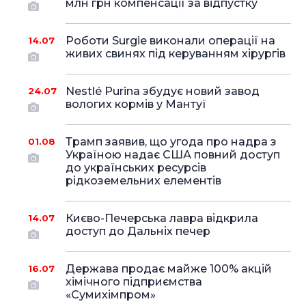
млн грн компенсації за відпустку
Роботи Surgie виконали операції на
14.07
живих свинях під керуванням хірургів
Nestlé Purina збудує новий завод
24.07
вологих кормів у Мантуї
Трамп заявив, що угода про надра з
01.08
Україною надає США повний доступ
до українських ресурсів
рідкоземельних елементів
Києво-Печерська лавра відкрила
14.07
доступ до Дальніх печер
Держава продає майже 100% акцій
16.07
хімічного підприємства
«Сумихімпром»