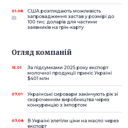
США розглядають можливість
01.08
запровадження застав у розмірі до
100 тис. доларів для частини
заявників на грін-карту
Огляд компаній
За підсумками 2025 року експорт
15.01
молочної продукції приніс Україні
$401 млн
Українські сировари закінчують рік зі
07.01
скороченням виробництва через
конкуренцію з імпортом
В Україні злетіли ціни на масло через
07.08
експорт