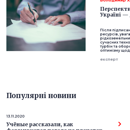
Володимир Х
Перспекти
Україні —
Після підписа
ресурсів, уваг
рідкоземельни
сучасних техн
турбін та обор
оптимізму щодо
експерт
Популярнi новини
13.11.2020
Учёные рассказали, как