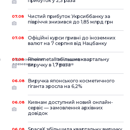
прибуток у 2,3 раза
Чистий прибуток Укрсиббанку за
07.08
півріччя знизився до 1,85 млрд грн
Офіційні курси гривні до іноземних
07.08
валют на 7 серпня від Нацбанку
Rheinmetall збільшив квартальну
и
07.08
рідкоземельні
Володимир
елементи
Хаустов
виручку в 1,7 раза
Виручка японського косметичного
06.08
гіганта зросла на 6,2%
Киянам доступний новий онлайн-
06.08
сервіс — замовлення архівних
довідок
SpaceX збільшила квартальну виручку
06.08