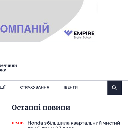
імеччини
оку
ЦІЇ
СТРАХУВАННЯ
IВЕНТИ
Останнi новини
Honda збільшила квартальний чистий
07.08