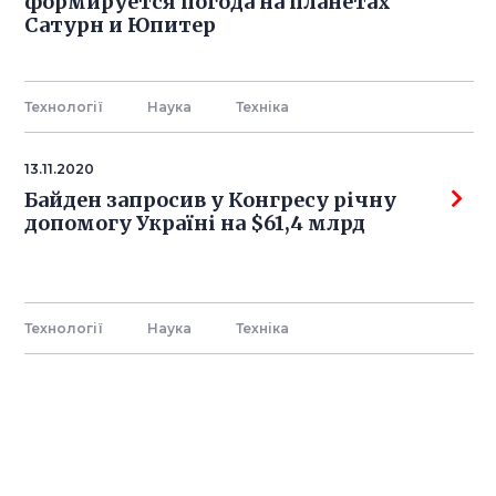
формируется погода на планетах
Сатурн и Юпитер
Технології
Наука
Технiка
13.11.2020
Байден запросив у Конгресу річну
допомогу Україні на $61,4 млрд
Технології
Наука
Технiка