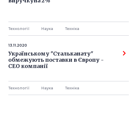
виручкуна 2%
Технології
Наука
Технiка
13.11.2020
Українському "Стальканату"
обмежують поставки в Європу -
СЕО компанії
Технології
Наука
Технiка