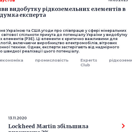
аустов
ви видобутку рідкоземельних елементів в
 думка експерта
ння Україною та США угоди про співпрацю у сфері мінеральних
а світової спільноти прикута до потенціалу України у видобутку
х елементів (РЗЕ). Ці елементи є критично важливими для
ологій, включаючи виробництво електромобілів, вітрових
онної техніки. Однак, експерти застерігають від надмірного
 швидкої реалізації цього потенціалу.
економіка
промисловість
Experts
рідкозем
Club
13.11.2020
Lockheed Martin збільшила