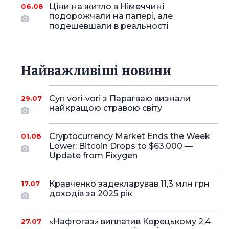
Ціни на житло в Німеччині
06.08
подорожчали на папері, але
подешевшали в реальності
Найважливіші новини
Суп vori-vori з Парагваю визнали
29.07
найкращою стравою світу
Cryptocurrency Market Ends the Week
01.08
Lower: Bitcoin Drops to $63,000 —
Update from Fixygen
Кравченко задекларував 11,3 млн грн
17.07
доходів за 2025 рік
«Нафтогаз» виплатив Корецькому 2,4
27.07