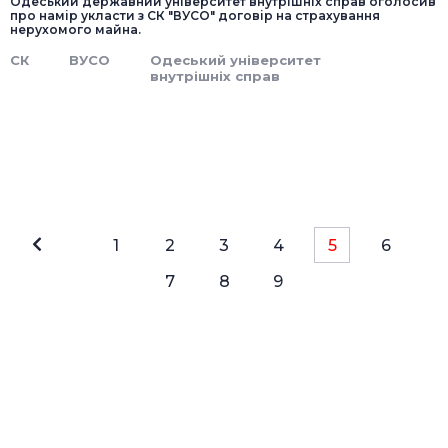
Одеський державний університет внутрішніх справ оголосив
про намір укласти з СК "ВУСО" договір на страхування
нерухомого майна.
СК
ВУСО
Одеський університет
внутрішніх справ
1
2
3
4
5
6
7
8
9