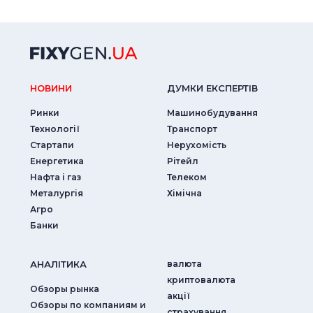
НОВИНИ
ДУМКИ ЕКСПЕРТIВ
Ринки
Машинобудування
Технології
Транспорт
Стартапи
Нерухомість
Енергетика
Рітейл
Нафта і газ
Телеком
Металургія
Хімічна
Агро
Банки
АНАЛIТИКА
валюта
криптовалюта
Обзоры рынка
акції
Обзоры по компаниям и
страхування