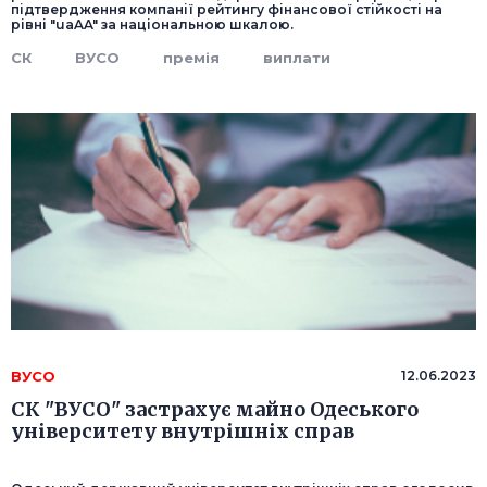
підтвердження компанії рейтингу фінансової стійкості на
рівні "uaAA" за національною шкалою.
СК
ВУСО
премія
виплати
ВУСО
12.06.2023
СК "ВУСО" застрахує майно Одеського
університету внутрішніх справ