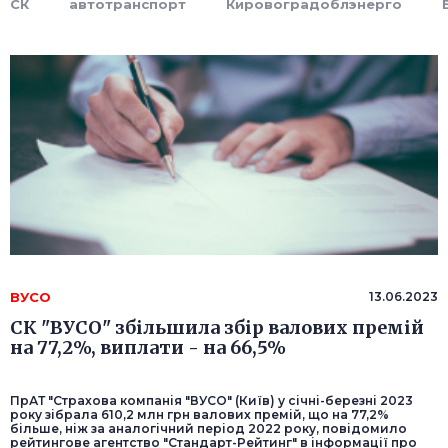
СК
автотранспорт
Кировоградоблэнерго
ВУСО
13.06.2023
СК "ВУСО" збільшила збір валових премій
на 77,2%, виплати - на 66,5%
ПрАТ "Страхова компанія "ВУСО" (Київ) у січні-березні 2023
року зібрала 610,2 млн грн валових премій, що на 77,2%
більше, ніж за аналогічний період 2022 року, повідомило
рейтингове агентство "Стандарт-Рейтинг" в інформації про