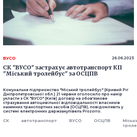
ВУСО
26.06.2023
СК "ВУСО" застрахує автотранспорт КП
"Міський тролейбус" за ОСЦПВ
Комунальне підприємство "Міський тролейбус" (Кривий Ріг
Дніпропетровської обл.) 21 червня оголосило про намір
укласти з СК "ВУСО" (Київ) договір на обов'язкове
страхування автоцивільної відповідальності власників
наземних транспортних засобів (ОСЦПВ), повідомляють у
системі електронних держзакупівель Prozorro.
СК
автотранспорт
ВУСО
ОСЦПВ
Міськ
троле