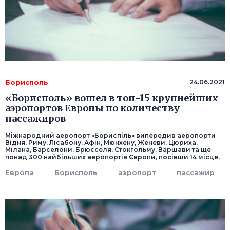
Борисполь
24.06.2021
«Борисполь» вошел в топ-15 крупнейших
аэропортов Европы по количеству
пассажиров
Міжнародний аеропорт «Бориспіль» випередив аеропорти
Відня, Риму, Лісабону, Афін, Мюнхену, Женеви, Цюриха,
Мілана, Барселони, Брюсселя, Стокгольму, Варшави та ще
понад 300 найбільших аеропортів Європи, посівши 14 місце.
Европа
Борисполь
аэропорт
пассажир