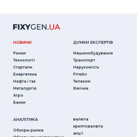
НОВИНИ
ДУМКИ ЕКСПЕРТIВ
Ринки
Машинобудування
Технології
Транспорт
Стартапи
Нерухомість
Енергетика
Рітейл
Нафта і газ
Телеком
Металургія
Хімічна
Агро
Банки
АНАЛIТИКА
валюта
криптовалюта
Обзоры рынка
акції