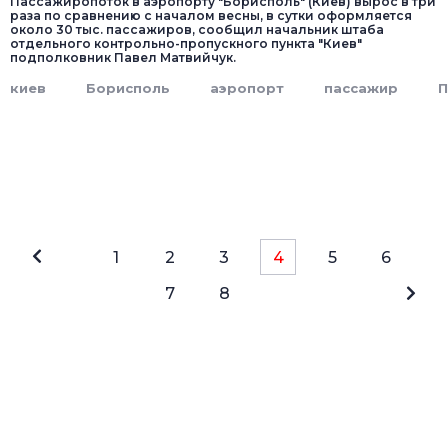
Пассажиропоток в аэропорту "Борисполь" (Киев) вырос в три
раза по сравнению с началом весны, в сутки оформляется
около 30 тыс. пассажиров, сообщил начальник штаба
отдельного контрольно-пропускного пункта "Киев"
подполковник Павел Матвийчук.
киев
Борисполь
аэропорт
пассажир
П
1
2
3
4
5
6
7
8