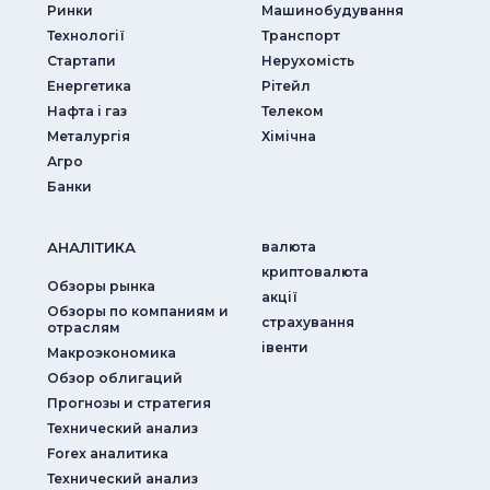
Ринки
Машинобудування
Технології
Транспорт
Стартапи
Нерухомість
Енергетика
Рітейл
Нафта і газ
Телеком
Металургія
Хімічна
Агро
Банки
АНАЛIТИКА
валюта
криптовалюта
Обзоры рынка
акції
Обзоры по компаниям и
страхування
отраслям
iвенти
Макроэкономика
Обзор облигаций
Прогнозы и стратегия
Технический анализ
Forex аналитика
Технический анализ