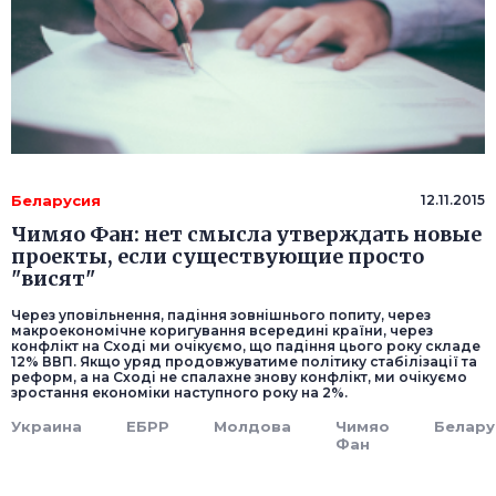
Беларусия
12.11.2015
Чимяо Фан: нет смысла утверждать новые
проекты, если существующие просто
"висят"
Через уповільнення, падіння зовнішнього попиту, через
макроекономічне коригування всередині країни, через
конфлікт на Сході ми очікуємо, що падіння цього року складе
12% ВВП. Якщо уряд продовжуватиме політику стабілізації та
реформ, а на Сході не спалахне знову конфлікт, ми очікуємо
зростання економіки наступного року на 2%.
Украина
ЕБРР
Молдова
Чимяо
Белару
Фан