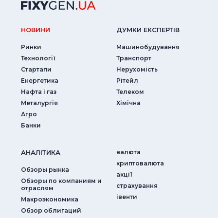
НОВИНИ
ДУМКИ ЕКСПЕРТIВ
Ринки
Машинобудування
Технології
Транспорт
Стартапи
Нерухомість
Енергетика
Рітейл
Нафта і газ
Телеком
Металургія
Хімічна
Агро
Банки
АНАЛIТИКА
валюта
криптовалюта
Обзоры рынка
акції
Обзоры по компаниям и
страхування
отраслям
iвенти
Макроэкономика
Обзор облигаций