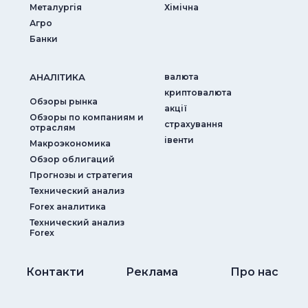
Металургія
Хімічна
Агро
Банки
АНАЛIТИКА
валюта
криптовалюта
Обзоры рынка
акції
Обзоры по компаниям и
страхування
отраслям
iвенти
Макроэкономика
Обзор облигаций
Прогнозы и стратегия
Технический анализ
Forex аналитика
Технический анализ
Forex
Контакти
Реклама
Про нас