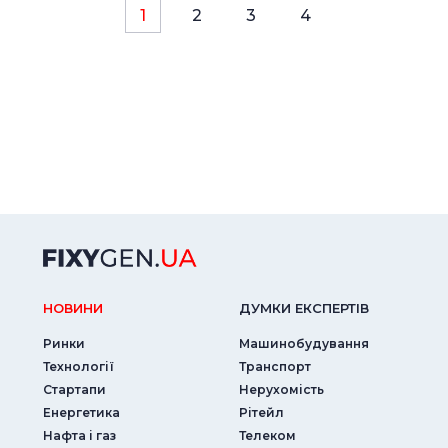
1
2
3
4
НОВИНИ
ДУМКИ ЕКСПЕРТIВ
Ринки
Машинобудування
Технології
Транспорт
Стартапи
Нерухомість
Енергетика
Рітейл
Нафта і газ
Телеком