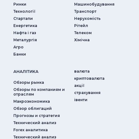
Ринки
Машинобудування
Технології
Транспорт
Стартапи
Нерухомість
Енергетика
Рітейл
Нафта і газ
Телеком
Металургія
Хімічна
Агро
Банки
АНАЛIТИКА
валюта
криптовалюта
Обзоры рынка
акції
Обзоры по компаниям и
страхування
отраслям
iвенти
Макроэкономика
Обзор облигаций
Прогнозы и стратегия
Технический анализ
Forex аналитика
Технический анализ