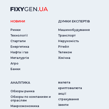
НОВИНИ
ДУМКИ ЕКСПЕРТIВ
Ринки
Машинобудування
Технології
Транспорт
Стартапи
Нерухомість
Енергетика
Рітейл
Нафта і газ
Телеком
Металургія
Хімічна
Агро
Банки
АНАЛIТИКА
валюта
криптовалюта
Обзоры рынка
акції
Обзоры по компаниям и
страхування
отраслям
iвенти
Макроэкономика