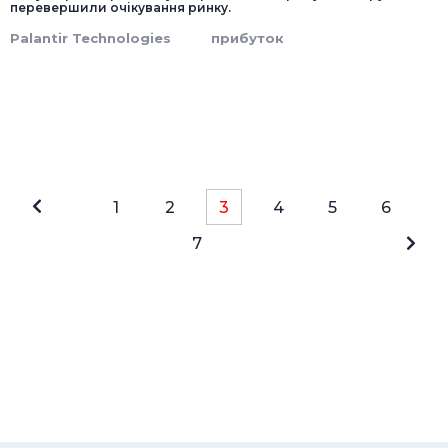
перевершили очікування ринку.
Palantir Technologies
прибуток
1
2
3
4
5
6
7