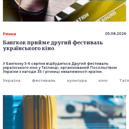
Ринки
05.08.2026
Бангкок прийме другий фестиваль
українського кіно
У Бангкоку 5-6 серпня відбудеться Другий фестиваль
українського кіно у Таїланді, організований Посольством
України з нагоди 35-ї річниці незалежності країни.
Україна
фестиваль
культура
кіно
Таї