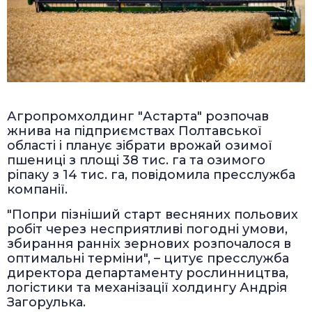
Агропромхолдинг "Астарта" розпочав
жнива на підприємствах Полтавської
області і планує зібрати врожай озимої
пшениці з площі 38 тис. га та озимого
ріпаку з 14 тис. га, повідомила пресслужба
компанії.
"Попри пізніший старт весняних польових
робіт через несприятливі погодні умови,
збирання ранніх зернових розпочалося в
оптимальні терміни", – цитує пресслужба
директора департаменту рослинництва,
логістики та механізації холдингу Андрія
Загорулька.