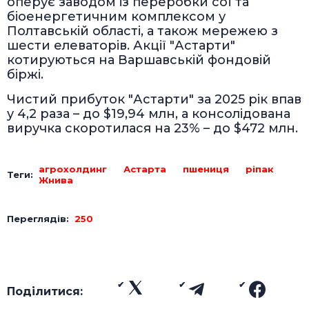
оперує заводом із переробки сої та
біоенергетичним комплексом у
Полтавській області, а також мережею з
шести елеваторів. Акції "Астарти"
котируються на Варшавській фондовій
біржі.
Чистий прибуток "Астарти" за 2025 рік впав
у 4,2 раза – до $19,94 млн, а консолідована
виручка скоротилася на 23% – до $472 млн.
агрохолдинг
Астарта
пшениця
ріпак
Теги:
Жнива
Переглядів:
250
Поділитися: