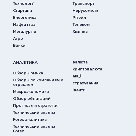
Технології
Транспорт
Стартапи
Нерухомість
Енергетика
Рітейл
Нафта і газ
Телеком
Металургія
Хімічна
Агро
Банки
АНАЛIТИКА
валюта
криптовалюта
Обзоры рынка
акції
Обзоры по компаниям и
страхування
отраслям
iвенти
Макроэкономика
Обзор облигаций
Прогнозы и стратегия
Технический анализ
Forex аналитика
Технический анализ
Forex