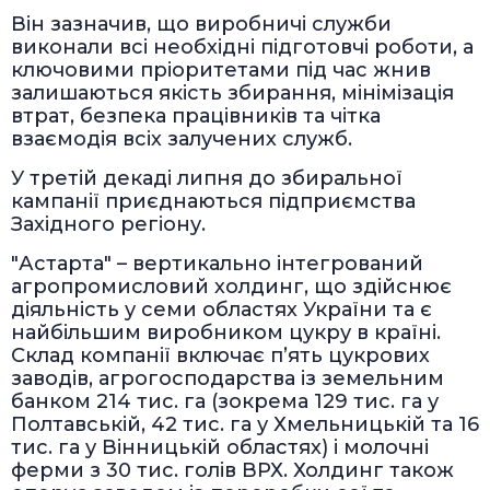
Він зазначив, що виробничі служби
виконали всі необхідні підготовчі роботи, а
ключовими пріоритетами під час жнив
залишаються якість збирання, мінімізація
втрат, безпека працівників та чітка
взаємодія всіх залучених служб.
У третій декаді липня до збиральної
кампанії приєднаються підприємства
Західного регіону.
"Астарта" – вертикально інтегрований
агропромисловий холдинг, що здійснює
діяльність у семи областях України та є
найбільшим виробником цукру в країні.
Склад компанії включає п’ять цукрових
заводів, агрогосподарства із земельним
банком 214 тис. га (зокрема 129 тис. га у
Полтавській, 42 тис. га у Хмельницькій та 16
тис. га у Вінницькій областях) і молочні
ферми з 30 тис. голів ВРХ. Холдинг також