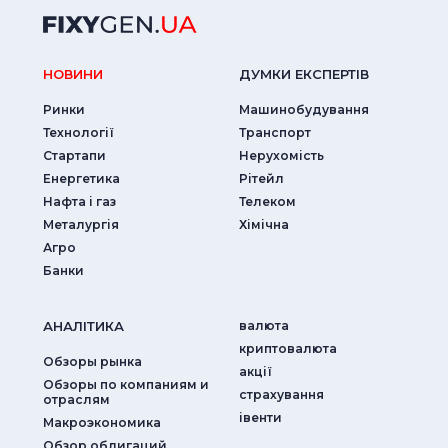
НОВИНИ
ДУМКИ ЕКСПЕРТIВ
Ринки
Машинобудування
Технології
Транспорт
Стартапи
Нерухомість
Енергетика
Рітейл
Нафта і газ
Телеком
Металургія
Хімічна
Агро
Банки
АНАЛIТИКА
валюта
криптовалюта
Обзоры рынка
акції
Обзоры по компаниям и
страхування
отраслям
iвенти
Макроэкономика
Обзор облигаций