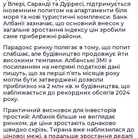
у Влері, Саранді та Дурресі, підтримується
іноземним попитом на апартаменти біля
моря та нові туристичні комплекси. Банк
Албанії зазначає, що основний внесок у
загальне зростання індексу цін зробили
саме прибережні райони.
Парадокс ринку полягає в тому, що попит
слабшає, але будівництво продовжує йти
високими темпами. Албанські ЗМІ з
посиланням на непрямі податкові дані
пишуть, що за перші п’ять місяців року
могли бути затверджені дозволи
приблизно на 2 млн кв. м будівництва, що
наближається до рекордних обсягів 2024
року.
Практичний висновок для інвесторів
простий: Албанія більше не виглядає
ринком, де ціни зростають однаково
швидко скрізь. Тирана вже наблизилася до
цінової межі, а подальше зростання дедалі