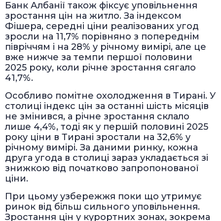
Банк Албанії також фіксує уповільнення
зростання цін на житло. За індексом
Фішера, середні ціни реалізованих угод
зросли на 11,7% порівняно з попереднім
півріччям і на 28% у річному вимірі, але це
вже нижче за темпи першої половини
2025 року, коли річне зростання сягало
41,7%.
Особливо помітне охолодження в Тирані. У
столиці індекс цін за останні шість місяців
не змінився, а річне зростання склало
лише 4,4%, тоді як у першій половині 2025
року ціни в Тирані зростали на 32,6% у
річному вимірі. За даними ринку, кожна
друга угода в столиці зараз укладається зі
знижкою від початково запропонованої
ціни.
При цьому узбережжя поки що утримує
ринок від більш сильного уповільнення.
Зростання цін у курортних зонах, зокрема