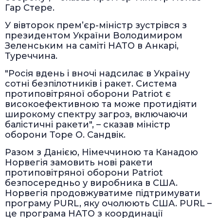
Гар Стере.
У вівторок прем’єр-міністр зустрівся з
президентом України Володимиром
Зеленським на саміті НАТО в Анкарі,
Туреччина.
"Росія вдень і вночі надсилає в Україну
сотні безпілотників і ракет. Система
протиповітряної оборони Patriot є
високоефективною та може протидіяти
широкому спектру загроз, включаючи
балістичні ракети", – сказав міністр
оборони Торе О. Сандвік.
Разом з Данією, Німеччиною та Канадою
Норвегія замовить нові ракети
протиповітряної оборони Patriot
безпосередньо у виробника в США.
Норвегія продовжуватиме підтримувати
програму PURL, яку очолюють США. PURL –
це програма НАТО з координації