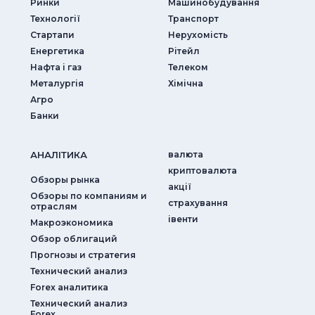
Ринки
Машинобудування
Технології
Транспорт
Стартапи
Нерухомість
Енергетика
Рітейл
Нафта і газ
Телеком
Металургія
Хімічна
Агро
Банки
АНАЛIТИКА
валюта
криптовалюта
Обзоры рынка
акції
Обзоры по компаниям и
страхування
отраслям
iвенти
Макроэкономика
Обзор облигаций
Прогнозы и стратегия
Технический анализ
Forex аналитика
Технический анализ
Forex