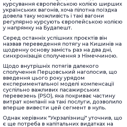
курсування європейською колією ширших
українських вагонів, хоча пілотна поїздка
довела таку можливість і такі вагони
регулярно курсують європейською колією
у напрямку на Будапешт.
Серед останніх успішних проєктів він
назвав переведення потягу на Кишинів на
щоденну основу замість раз на два дні,
синхронізація сполучення з Німеччиною.
Щодо внутрішніх потягів далекого
сполучення Перцовський наголосив, що
введення цього року урядом
експериментальної моделі компенсації
суспільно важливих пасажирських
перевезень (PSO), яка покриває частину
витрат компанії на такі послуги, дозволило
вперше вивести цей сегмент в нуль.
Однак керівник "Укрзалізниці" уточнив, що
є ще потреба в капітальних видатках на