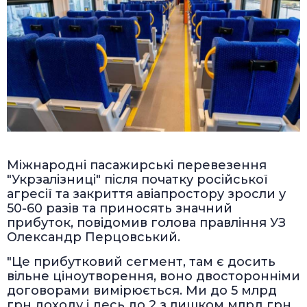
Міжнародні пасажирські перевезення
"Укрзалізниці" після початку російської
агресії та закриття авіапростору зросли у
50-60 разів та приносять значний
прибуток, повідомив голова правління УЗ
Олександр Перцовський.
"Це прибутковий сегмент, там є досить
вільне ціноутворення, воно двосторонніми
договорами вимірюється. Ми до 5 млрд
грн доходу і десь до 2 з лишком млрд грн