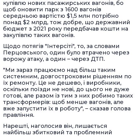
купівлю нових пасажирських вагонів, бо
щоб оновити парк з 1600 вагонів
середньою вартістю $1,5 млн потрібно
понад $2 млрд, тож добре, що державний
бюджет з 2021 року передбачав кошти на
закупівлю таких вагонів.
Щодо потягів "Інтерсіті", то, за словами
Перцовського, один було втрачено через
ворожу атаку, а один – через ДТП.
"Ми зараз працюємо над більш таким
системним, довгостроковим рішенням по
їх ремонту. Це не дешево, і виробники,
оскільки поїзди не нові, до цього не дуже
готові, але разом із тим з них робимо таких
трансформерів: щоб менше вагонів, але
вже запустити їх в роботу", – сказав голова
правління.
Нарешті, наголосив він, лишається
найбільш збитковий та проблемний