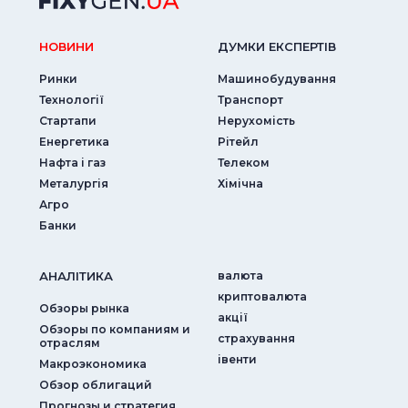
НОВИНИ
ДУМКИ ЕКСПЕРТIВ
Ринки
Машинобудування
Технології
Транспорт
Стартапи
Нерухомість
Енергетика
Рітейл
Нафта і газ
Телеком
Металургія
Хімічна
Агро
Банки
АНАЛIТИКА
валюта
криптовалюта
Обзоры рынка
акції
Обзоры по компаниям и
страхування
отраслям
iвенти
Макроэкономика
Обзор облигаций
Прогнозы и стратегия