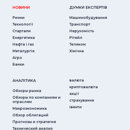
НОВИНИ
ДУМКИ ЕКСПЕРТIВ
Ринки
Машинобудування
Технології
Транспорт
Стартапи
Нерухомість
Енергетика
Рітейл
Нафта і газ
Телеком
Металургія
Хімічна
Агро
Банки
АНАЛIТИКА
валюта
криптовалюта
Обзоры рынка
акції
Обзоры по компаниям и
страхування
отраслям
iвенти
Макроэкономика
Обзор облигаций
Прогнозы и стратегия
Технический анализ