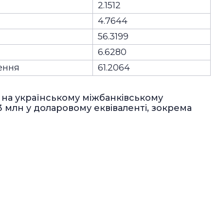
2.1512
4.7644
56.3199
6.6280
чення
61.2064
 на українському міжбанківському
 млн у доларовому еквіваленті, зокрема