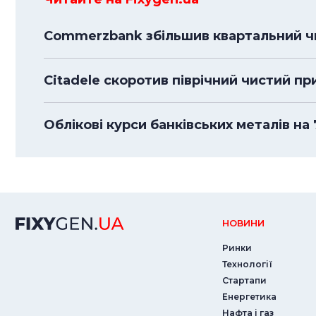
Commerzbank збільшив квартальний чи
Citadele скоротив піврічний чистий пр
Облікові курси банківських металів на
НОВИНИ
Ринки
Технології
Стартапи
Енергетика
Нафта і газ