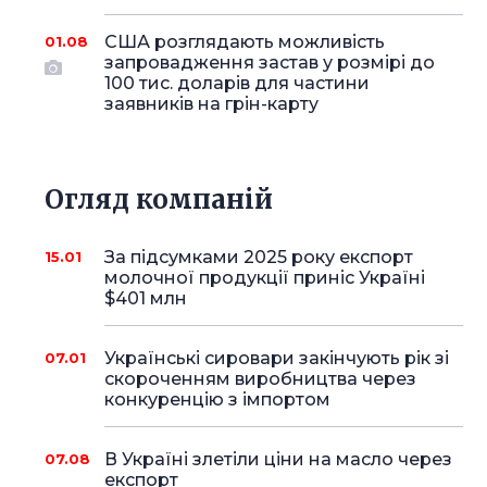
США розглядають можливість
01.08
запровадження застав у розмірі до
100 тис. доларів для частини
заявників на грін-карту
Огляд компаній
За підсумками 2025 року експорт
15.01
молочної продукції приніс Україні
$401 млн
Українські сировари закінчують рік зі
07.01
скороченням виробництва через
конкуренцію з імпортом
В Україні злетіли ціни на масло через
07.08
експорт