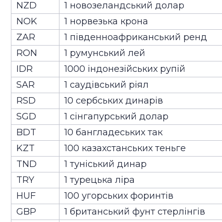
NZD
1 новозеландський долар
NOK
1 норвезька крона
ZAR
1 південноафриканський ренд
RON
1 румунський лей
IDR
1000 індонезійських рупій
SAR
1 саудівський ріял
RSD
10 сербських динарів
SGD
1 сінгапурський долар
BDT
10 бангладеських так
KZT
100 казахстанських теньге
TND
1 туніський динар
TRY
1 турецька ліра
HUF
100 угорських форинтів
GBP
1 британський фунт стерлінгів