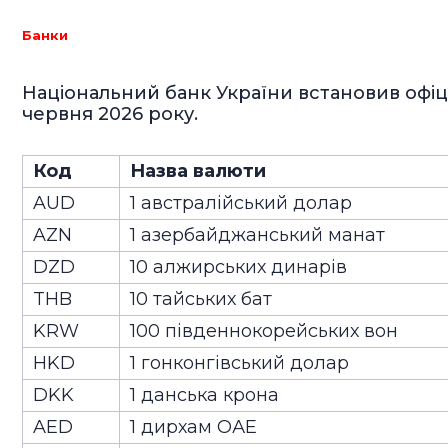
Банки
Національний банк України встановив офіці
червня 2026 року.
Код
Назва валюти
AUD
1 австралійський долар
AZN
1 азербайджанський манат
DZD
10 алжирських динарів
THB
10 тайських бат
KRW
100 південнокорейських вон
HKD
1 гонконгівський долар
DKK
1 данська крона
AED
1 дирхам ОАЕ