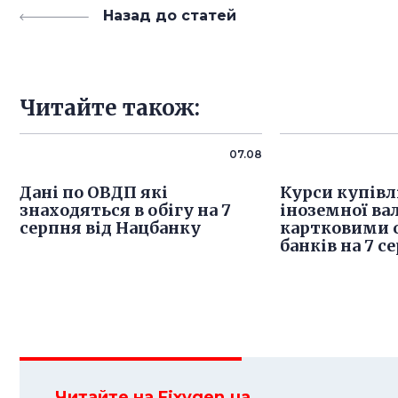
Назад до статей
Читайте також:
07.08
Дані по ОВДП які
Курси купівл
знаходяться в обігу на 7
іноземної ва
серпня від Нацбанку
картковими 
банків на 7 с
Читайте на Fixygen.ua