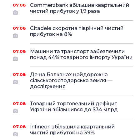
Commerzbank збільшив квартальний
07.08
чистий прибуток у 1,9 раза
Citadele скоротив піврічний чистий
07.08
прибуток на 8%
Машини та транспорт забезпечили
07.08
понад 44% товарного імпорту України
Де на Балканах найдорожча
07.08
сільськогосподарська земля —
дослідження
Товарний торговельний дефіцит
07.08
України збільшився до $34 млрд
Infineon збільшила квартальний
07.08
чистий прибуток на 39%