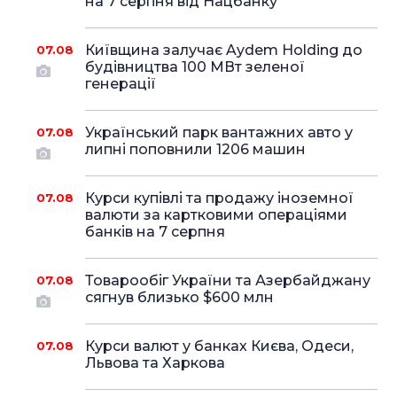
на 7 серпня від Нацбанку
Київщина залучає Aydem Holding до
07.08
будівництва 100 МВт зеленої
генерації
Український парк вантажних авто у
07.08
липні поповнили 1206 машин
Курси купівлі та продажу іноземної
07.08
валюти за картковими операціями
банків на 7 серпня
Товарообіг України та Азербайджану
07.08
сягнув близько $600 млн
Курси валют у банках Києва, Одеси,
07.08
Львова та Харкова