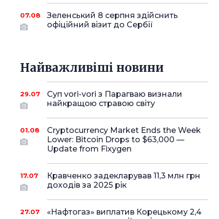
Зеленський 8 серпня здійснить
07.08
офіційний візит до Сербії
Найважливіші новини
Суп vori-vori з Парагваю визнали
29.07
найкращою стравою світу
Cryptocurrency Market Ends the Week
01.08
Lower: Bitcoin Drops to $63,000 —
Update from Fixygen
Кравченко задекларував 11,3 млн грн
17.07
доходів за 2025 рік
«Нафтогаз» виплатив Корецькому 2,4
27.07