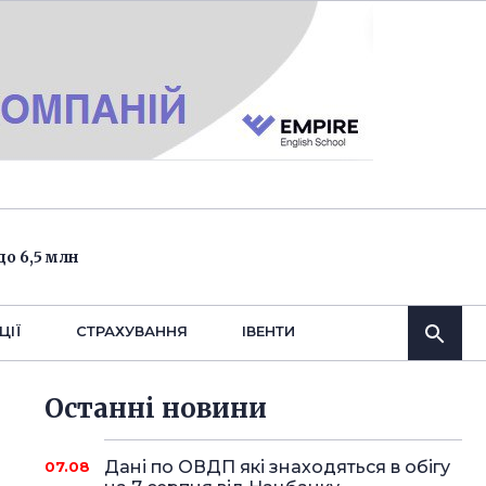
о 6,5 млн
ЦІЇ
СТРАХУВАННЯ
IВЕНТИ
Останнi новини
Дані по ОВДП які знаходяться в обігу
07.08