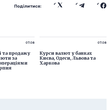
Поділитися:
07.08
07.08
і та продажу
Курси валют у банках
люти за
Києва, Одеси, Львова та
операціями
Харкова
ерпня