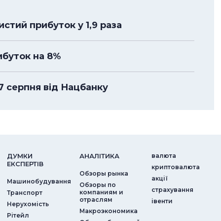
стий прибуток у 1,9 раза
ибуток на 8%
 7 серпня від Нацбанку
ДУМКИ
АНАЛIТИКА
валюта
ЕКСПЕРТIВ
криптовалюта
Обзоры рынка
акції
Машинобудування
Обзоры по
страхування
компаниям и
Транспорт
отраслям
iвенти
Нерухомість
Макроэкономика
Рітейл