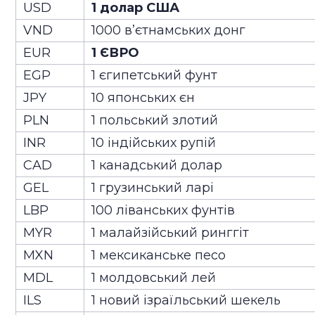
USD
1 долар США
VND
1000 в’єтнамських донг
EUR
1 ЄВРО
EGP
1 єгипетський фунт
JPY
10 японських єн
PLN
1 польський злотий
INR
10 індійських рупій
CAD
1 канадський долар
GEL
1 грузинський ларі
LBP
100 ліванських фунтів
MYR
1 малайзійський ринггіт
MXN
1 мексиканське песо
MDL
1 молдовський лей
ILS
1 новий ізраїльський шекель