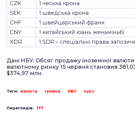
CZK
1 чеська крона
SEK
1 шведська крона
CHF
1 швейцарський франк
CNY
1 китайський юань женьміньбі
XDR
1 SDR – спеціальні права запози
Дані НБУ: Обсяг продажу іноземної валюти
валютному ринку 15 червня становив 381,03
$374,97 млн.
Теги:
валюта
гривна
НБУ
курс
Переглядів:
177