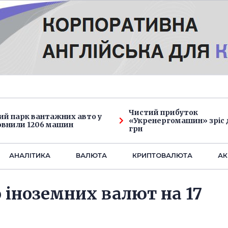
Чистий прибуток
ий парк вантажних авто у
«Укренергомашин» зріс д
овнили 1206 машин
грн
АНАЛIТИКА
ВАЛЮТА
КРИПТОВАЛЮТА
АК
о іноземних валют на 17