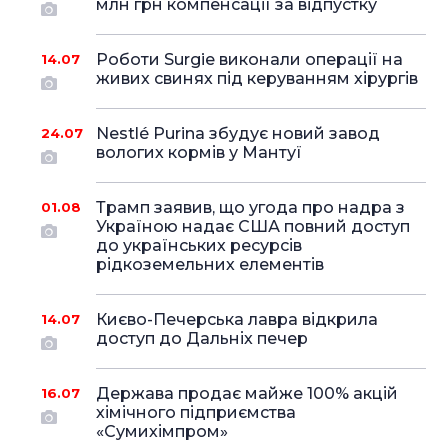
млн грн компенсації за відпустку
Роботи Surgie виконали операції на
14.07
живих свинях під керуванням хірургів
Nestlé Purina збудує новий завод
24.07
вологих кормів у Мантуї
Трамп заявив, що угода про надра з
01.08
Україною надає США повний доступ
до українських ресурсів
рідкоземельних елементів
Києво-Печерська лавра відкрила
14.07
доступ до Дальніх печер
Держава продає майже 100% акцій
16.07
хімічного підприємства
«Сумихімпром»